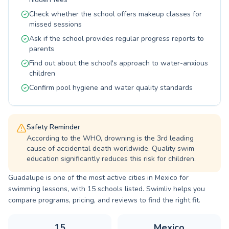
crecimiento como nadador en un entorno
Check whether the school offers makeup classes for
amigable y profesional. ¡Te esperamos para
missed sessions
juntos alcanzar tus metas en Guadalupe!
Ask if the school provides regular progress reports to
parents
Find out about the school's approach to water-anxious
children
Confirm pool hygiene and water quality standards
Safety Reminder
According to the WHO, drowning is the 3rd leading
cause of accidental death worldwide. Quality swim
education significantly reduces this risk for children.
Guadalupe is one of the most active cities in Mexico for
swimming lessons, with 15 schools listed. Swimliv helps you
compare programs, pricing, and reviews to find the right fit.
15
Mexico