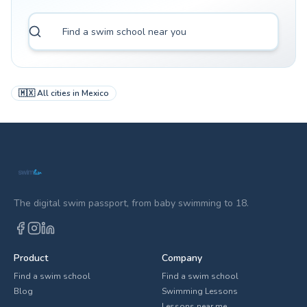
🇲🇽
All cities in
Mexico
The digital swim passport, from baby swimming to 18.
Product
Company
Find a swim school
Find a swim school
Blog
Swimming Lessons
Lessons near me