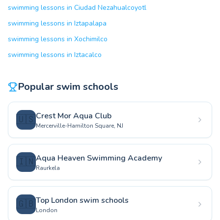
swimming lessons in Ciudad Nezahualcoyotl
swimming lessons in Iztapalapa
swimming lessons in Xochimilco
swimming lessons in Iztacalco
Popular swim schools
Crest Mor Aqua Club
🇺🇸
Mercerville-Hamilton Square, NJ
Aqua Heaven Swimming Academy
🇮🇳
Raurkela
Top London swim schools
🇬🇧
London