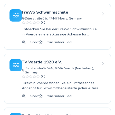
Teilnehmer Schritt für Schritt an die
Paddelschlägen für Anfänger bis hin zu
verschiedenen Schwimmstile herangeführt und
anspruchsvollen Techniken für
lernen, sich sicher im Wasser zu bewegen.
FreWo Schwimmschule
Fortgeschrittene. Ob für Kinder, die spielerisch
Entdecken Sie die Freude am Schwimmen und
Dürerstraße 6 b, 47447 Moers, Germany
das Wasser erobern sollen, oder für
melden Sie sich noch heute für einen
0.0
Erwachsene, die ihre Schwimmfähigkeiten
qualifizierten Schwimmkurs an.
Entdecken Sie bei der FreWo Schwimmschule
verbessern möchten, unsere qualifizierten
in Voerde eine erstklassige Adresse für
Schwimmlehrer begleiten jeden Schritt mit
Schwimmunterricht für Groß und Klein. Ob Ihr
Geduld und Fachwissen. Genießen Sie das
0
+
Kinder
0
Trainer
Indoor-Pool
Kind noch nie im Wasser war und die ersten
klare Wasser und die moderne Ausstattung im
Grundlagen eines sicheren Schwimmstils
DINamare - the stadtwerkebad, das den
erlernen soll oder ob Sie als Erwachsener Ihre
perfekten Rahmen für Lernerfolge bietet.
Technik verbessern möchten, hier sind Sie
Wagen Sie den Sprung ins nasse Vergnügen
TV Voerde 1920 e.V.
genau richtig. Unsere erfahrenen und
und melden Sie sich noch heute für Ihren
Rönskenstraße 54A, 46562 Voerde (Niederrhein),
geduldigen Schwimmlehrer begleiten Anfänger
Wunschkurs an, um ein Leben lang von dieser
Germany
mit viel Einfühlungsvermögen und fördern
wertvollen Fähigkeit zu profitieren.
0.0
Fortgeschrittene gezielt in kleinen Gruppen. In
Direkt in Voerde finden Sie ein umfassendes
angenehmer Atmosphäre und mit modernem
Angebot für Schwimmbegeisterte jeden Alters.
Equipment wird jeder Schwimmkurs zu einem
Ob Ihr Kind noch nie im Wasser war oder selbst
Erfolgserlebnis. Kommen Sie vorbei und erleben
0
+
Kinder
0
Trainer
Indoor-Pool
Sie als Erwachsener Ihre Schwimmfähigkeiten
Sie, wie viel Freude und Sicherheit das
verbessern möchten, hier sind Sie genau richtig.
Schwimmen Ihnen und Ihrer Familie bereiten
Der TV Voerde 1920 e.V. bietet qualifizierten
kann.
Schwimmunterricht für Anfänger und