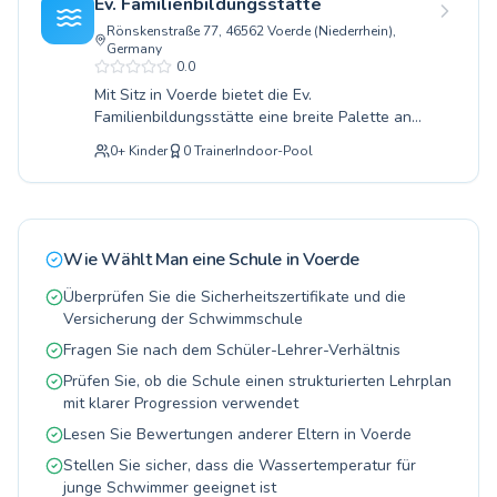
Ev. Familienbildungsstätte
Fortgeschrittene, der darauf abzielt, Sicherheit
Rönskenstraße 77, 46562 Voerde (Niederrhein),
und Freude am Wasser zu vermitteln. Mit
Germany
erfahrenen und geduldigen Schwimmlehrern
0.0
wird in kleinen Gruppen eine angenehme
Mit Sitz in Voerde bietet die Ev.
Lernatmosphäre geschaffen. Nutzen Sie die
Familienbildungsstätte eine breite Palette an
Gelegenheit, in einem modernen
Schwimmkursen für alle Altersgruppen, von
Schwimmbecken neue Fertigkeiten zu erlernen
0
+
Kinder
0
Trainer
Indoor-Pool
den kleinsten Wasserratten bis hin zu
oder vorhandene zu festigen. Entdecken Sie die
Erwachsenen, die ihre Fähigkeiten verbessern
Freude am Schwimmen und melden Sie sich
möchten. Egal ob Sie ein Anfänger sind, der
noch heute für einen Kurs an.
seine ersten Züge im Schwimmbecken macht,
oder ein Fortgeschrittener, der seine Technik
Wie Wählt Man eine Schule in
Voerde
verfeinern will, hier finden Sie den passenden
Schwimmunterricht. Erfahrene und geduldige
Überprüfen Sie die Sicherheitszertifikate und die
Schwimmlehrer betreuen Sie in einer
Versicherung der Schwimmschule
angenehmen Lernatmosphäre und legen Wert
Fragen Sie nach dem Schüler-Lehrer-Verhältnis
auf spielerisches Lernen und Sicherheit.
Prüfen Sie, ob die Schule einen strukturierten Lehrplan
Entdecken Sie die Freude am Schwimmen und
mit klarer Progression verwendet
melden Sie sich noch heute für einen Kurs in
Voerde an, wir freuen uns auf Sie.
Lesen Sie Bewertungen anderer Eltern in Voerde
Stellen Sie sicher, dass die Wassertemperatur für
junge Schwimmer geeignet ist