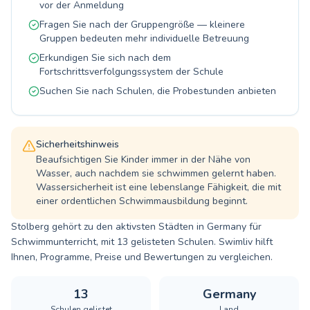
vor der Anmeldung
darauf, auch Sie bald im Schwimmbecken
begrüßen zu dürfen.
Fragen Sie nach der Gruppengröße — kleinere
Gruppen bedeuten mehr individuelle Betreuung
Erkundigen Sie sich nach dem
Fortschrittsverfolgungssystem der Schule
Suchen Sie nach Schulen, die Probestunden anbieten
Sicherheitshinweis
Beaufsichtigen Sie Kinder immer in der Nähe von
Wasser, auch nachdem sie schwimmen gelernt haben.
Wassersicherheit ist eine lebenslange Fähigkeit, die mit
einer ordentlichen Schwimmausbildung beginnt.
Stolberg gehört zu den aktivsten Städten in Germany für
Schwimmunterricht, mit 13 gelisteten Schulen. Swimliv hilft
Ihnen, Programme, Preise und Bewertungen zu vergleichen.
13
Germany
Schulen gelistet
Land