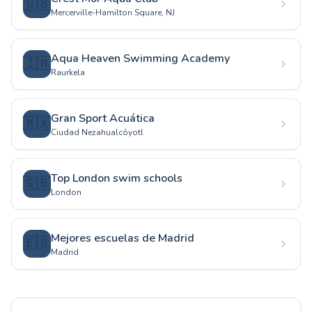
🇺🇸
Mercerville-Hamilton Square, NJ
Aqua Heaven Swimming Academy
🇮🇳
Raurkela
Gran Sport Acuática
🇲🇽
Ciudad Nezahualcóyotl
Top London swim schools
🇬🇧
London
Mejores escuelas de Madrid
🇪🇸
Madrid