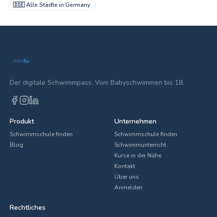
🇩🇪
Alle Städte in
Germany
Der digitale Schwimmpass. Vom Babyschwimmen bis 18.
Produkt
Unternehmen
Schwimmschule finden
Schwimmschule finden
Blog
Schwimmunterricht
Kurse in der Nähe
Kontakt
Über uns
Anmelden
Rechtliches