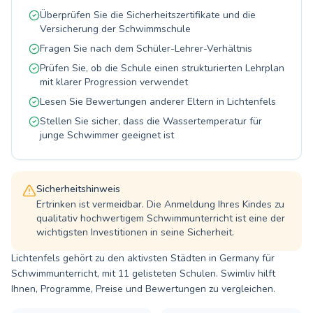
genießen zu können.
Hallenbads unter der Anleitung unserer
Überprüfen Sie die Sicherheitszertifikate und die
erfahrenen Schwimmlehrer wertvolle
Versicherung der Schwimmschule
Schwimmkenntnisse zu erwerben. Wir legen
Fragen Sie nach dem Schüler-Lehrer-Verhältnis
großen Wert auf eine positive und motivierende
Prüfen Sie, ob die Schule einen strukturierten Lehrplan
Lernatmosphäre, in der jeder Einzelne
mit klarer Progression verwendet
individuell gefördert wird. Melden Sie sich noch
heute an und erleben Sie die Freude am
Lesen Sie Bewertungen anderer Eltern in Lichtenfels
Schwimmen!
Stellen Sie sicher, dass die Wassertemperatur für
junge Schwimmer geeignet ist
Sicherheitshinweis
Ertrinken ist vermeidbar. Die Anmeldung Ihres Kindes zu
qualitativ hochwertigem Schwimmunterricht ist eine der
wichtigsten Investitionen in seine Sicherheit.
Lichtenfels gehört zu den aktivsten Städten in Germany für
Schwimmunterricht, mit 11 gelisteten Schulen. Swimliv hilft
Ihnen, Programme, Preise und Bewertungen zu vergleichen.