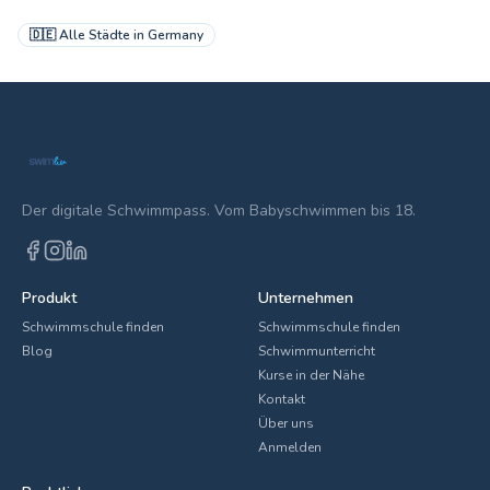
🇩🇪
Alle Städte in
Germany
Der digitale Schwimmpass. Vom Babyschwimmen bis 18.
Produkt
Unternehmen
Schwimmschule finden
Schwimmschule finden
Blog
Schwimmunterricht
Kurse in der Nähe
Kontakt
Über uns
Anmelden