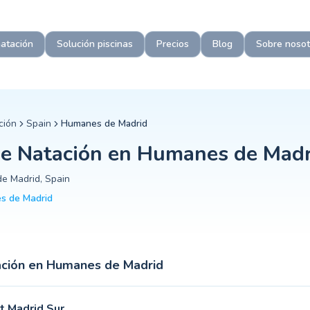
De Madrid: cursillos para niños y bebés, monitores titulados, pi
ción en Humanes De Madrid?
natación
Solución piscinas
Precios
Blog
Sobre nosot
eptan niños desde los 6 meses para sesiones de padres e hijos. 
adrid?
an según la escuela, el tamaño del grupo y el nivel. Las clases 
e Madrid?
instructores certificados, grupos pequeños, un programa estructu
ción
Spain
Humanes de Madrid
anes De Madrid?
de Natación en
Humanes de Madr
rma independiente después de 20 a 40 clases, dependiendo de su 
e Madrid
,
Spain
s de Madrid
ción en
Humanes de Madrid
t Madrid Sur