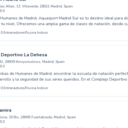
cha de piscina gratis →
llas Altas, 13, Villaverde, 28021 Madrid, Spain
0.0
Humanes de Madrid, Aquasport Madrid Sur es tu destino ideal para d
r tu nivel. Ofrecemos una amplia gama de clases de natación, desde c
s pequeños que dan sus primeras brazadas como principiantes, hasta
0
Entrenadores
Piscina Indoor
ara nadadores con experiencia que buscan perfeccionar su técnica.
ltamente cualificados y apasionados por la enseñanza, creando un a
 seguro, divertido y muy motivador dentro de nuestra moderna piscina.
s encontrarán el espacio perfecto para mejorar sus habilidades acuáti
 Deportivo La Dehesa
ficios de este deporte. Te invitamos a unirte a nuestra comunidad y de
 31, 28939 Arroyomolinos, Madrid, Spain
rt Madrid Sur puede hacer por ti.
0.0
milias de Humanes de Madrid, encontrar la escuela de natación perfec
arrollo y la seguridad de sus seres queridos. En el Complejo Deportiv
na variedad de clases de natación diseñadas para todas las edades y
0
Entrenadores
Piscina Indoor
ueños que dan sus primeras brazadas hasta adultos que buscan perf
estros monitores altamente cualificados brindan una enseñanza perso
guro y amigable, asegurando que cada alumno progrese a su propio r
uscando clases para principiantes absolutos o para nadadores avanz
tamira
 adapta a tus necesidades. Anímate a descubrir la alegría del agua y 
elona, 30 Bis, 28945 Fuenlabrada, Madrid, Spain
 acuáticas con nosotros.
0.0