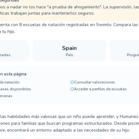
 Seguridad
ños a nadar no los hace "a prueba de ahogamiento". La supervisión, las
ticas trabajan juntas para mantenerlos seguros.
nta con 8 escuelas de natación registradas en Swimliv. Compara las
 tu hijo.
Spain
tradas
País
Progra
n esta página
de natación
Consultar valoraciones
clases disponibles
Acceder a perfiles de escuelas
ercanas
 las habilidades más valiosas que un niño puede aprender, y Humanes
iones para familias que buscan programas estructurados. Desde piscin
libre, encontrará un entorno adaptado a las necesidades de su hijo.