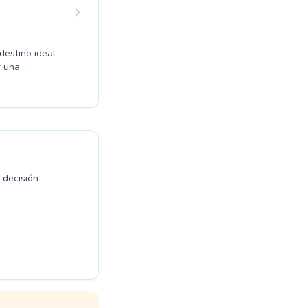
dades.
e primer nivel.
destino ideal
r una
 sus primeras
 agua. Nuestro
daptando cada
 aprendan a
na, encontrarás
esarrollar una
 decisión