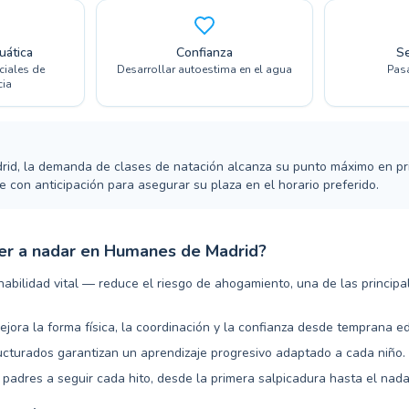
uática
Confianza
S
ciales de
Desarrollar autoestima en el agua
Pasa
cia
d, la demanda de clases de natación alcanza su punto máximo en pri
e con anticipación para asegurar su plaza en el horario preferido.
er a nadar en Humanes de Madrid?
habilidad vital — reduce el riesgo de ahogamiento, una de las princip
jora la forma física, la coordinación y la confianza desde temprana e
cturados garantizan un aprendizaje progresivo adaptado a cada niño.
 padres a seguir cada hito, desde la primera salpicadura hasta el nad