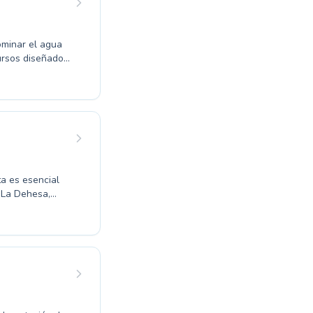
ominar el agua
ursos diseñados
 programas
 Contamos con
mbiente de
 Tanto niños
cas y disfrutar
scubrir todo lo
ta es esencial
o La Dehesa,
 niveles, desde
eccionar su
nalizada en un
itmo. Ya sea
ados, nuestro
a mejorar tus