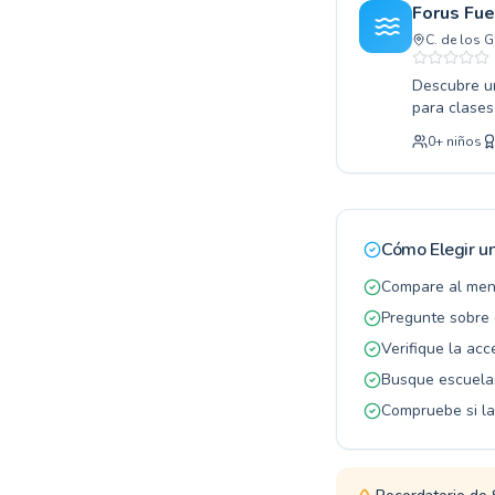
nadadores 
Forus Fu
Anímense a 
C. de los 
Descubre un
para clases
experiencia
0
+
niños
brazadas ha
equipo de m
sesión a lo
nadar de fo
el programa
Cómo Elegir u
habilidad v
Compare al men
Pregunte sobre 
Verifique la acc
Busque escuela
Compruebe si la