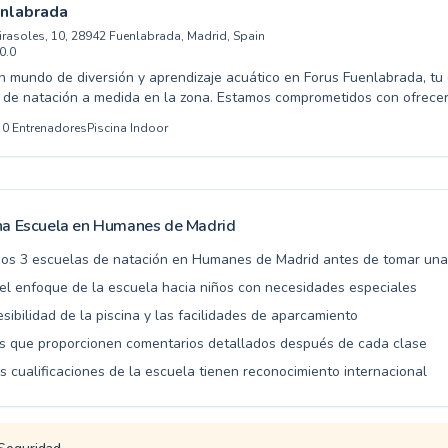
avanzados, aquí encontrarán un programa que se adapta a sus necesi
enlabrada
descubrir los beneficios de la natación y a disfrutar de instalaciones d
Girasoles, 10, 28942 Fuenlabrada, Madrid, Spain
0.0
 mundo de diversión y aprendizaje acuático en Forus Fuenlabrada, tu 
 de natación a medida en la zona. Estamos comprometidos con ofrece
 excepcional para todas las edades, desde los más pequeños que dan
0
Entrenadores
Piscina Indoor
sta adultos que buscan perfeccionar su técnica o superar el miedo al
onitores cualificados garantiza un ambiente seguro y estimulante, a
s niveles de principiante y avanzado. Ya sea que desees que tus hijos
rma segura o que tú mismo quieras mejorar tus habilidades en la pisci
 perfecto para ti. Anímate a disfrutar de los beneficios del agua y a d
na Escuela en
Humanes de Madrid
ital. Visítanos y comienza tu aventura acuática hoy mismo.
os 3 escuelas de natación en Humanes de Madrid antes de tomar una
el enfoque de la escuela hacia niños con necesidades especiales
esibilidad de la piscina y las facilidades de aparcamiento
s que proporcionen comentarios detallados después de cada clase
s cualificaciones de la escuela tienen reconocimiento internacional