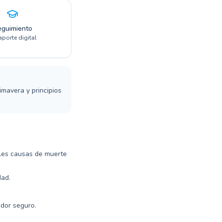
eguimiento
porte digital
mavera y principios
ales causas de muerte
dad.
ador seguro.