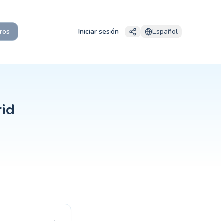
scinas municipales y todos los niveles de natación.
ros
Iniciar sesión
Español
Los programas estructurados comienzan generalmente a partir de
grupales suelen costar entre 15 y 30 € por sesión, mientras que 
rado y seguimiento transparente del progreso. Las escuelas que 
id
edad, nivel de confianza y frecuencia de las lecciones. Asisti