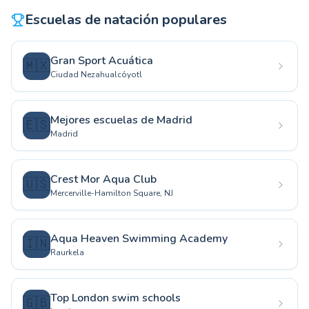
Escuelas de natación populares
Gran Sport Acuática
🇲🇽
Ciudad Nezahualcóyotl
Mejores escuelas de Madrid
🇪🇸
Madrid
Crest Mor Aqua Club
🇺🇸
Mercerville-Hamilton Square, NJ
Aqua Heaven Swimming Academy
🇮🇳
Raurkela
Top London swim schools
🇬🇧