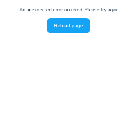
ل تدير حمام سباحة في Bur Dubai؟
فعّل بطاقة المسبح مجانًا ←
An unexpected error occurred. Please try again.
Find a swim schoo
Pricin
Reload page
About Swimli
Swim school softwar
Popular countrie
Franc
United State
United Kingdo
Deutschlan
Españ
Itali
Canad
Belgiqu
Suiss
Nederlan
Portuga
Australi