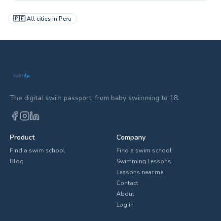
🇵🇪
All cities in
Peru
The digital swim passport, from baby swimming to 18.
Product
Company
Find a swim school
Find a swim school
Blog
Swimming Lessons
Lessons near me
Contact
About
Log in