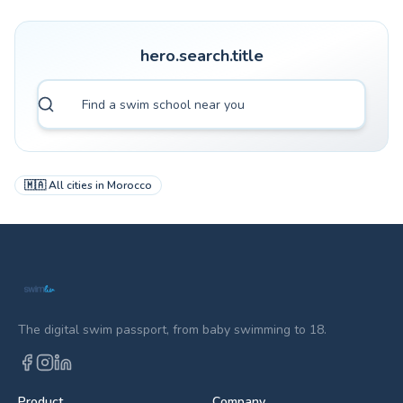
hero.search.title
🇲🇦
All cities in
Morocco
The digital swim passport, from baby swimming to 18.
Product
Company