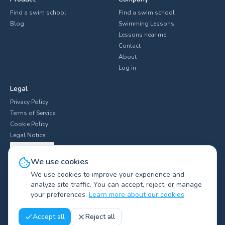
Find a swim school
Find a swim school
Blog
Swimming Lessons
Lessons near me
Contact
About
Log in
Legal
Privacy Policy
Terms of Service
Cookie Policy
Legal Notice
Cookie Settings
We use cookies
We use cookies to improve your experience and
analyze site traffic. You can accept, reject, or manage
Explore swim clubs by city
▼
your preferences.
Learn more about our cookies
©
2026
Swimliv.
All rights reserved.
Accept all
Reject all