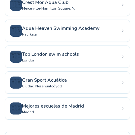
Crest Mor Aqua Club
🇺🇸
Mercerville-Hamilton Square, NJ
Aqua Heaven Swimming Academy
🇮🇳
Raurkela
Top London swim schools
🇬🇧
London
Gran Sport Acuática
🇲🇽
Ciudad Nezahualcóyotl
Mejores escuelas de Madrid
🇪🇸
Madrid