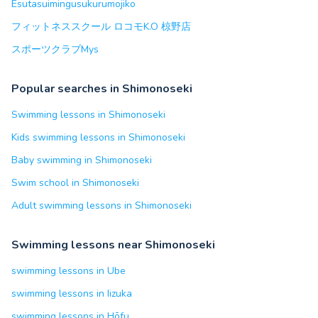
Esutasuimingusukurumojiko
フィットネススクール ロコモK.O 椋野店
スポーツクラブMys
Popular searches in Shimonoseki
Swimming lessons in Shimonoseki
Kids swimming lessons in Shimonoseki
Baby swimming in Shimonoseki
Swim school in Shimonoseki
Adult swimming lessons in Shimonoseki
Swimming lessons near Shimonoseki
swimming lessons in Ube
swimming lessons in Iizuka
swimming lessons in Hōfu