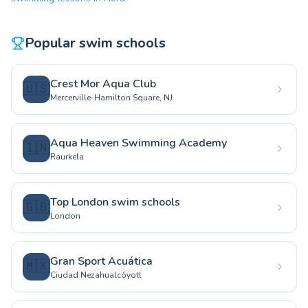
Popular swim schools
Crest Mor Aqua Club
🇺🇸
Mercerville-Hamilton Square, NJ
Aqua Heaven Swimming Academy
🇮🇳
Raurkela
Top London swim schools
🇬🇧
London
Gran Sport Acuática
🇲🇽
Ciudad Nezahualcóyotl