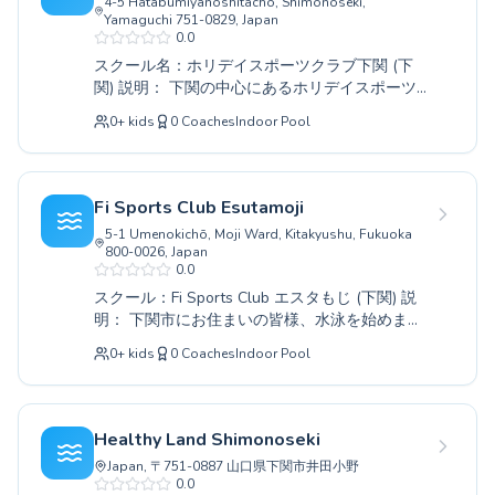
4-5 Hatabumiyanoshitachō, Shimonoseki,
Swim school software
Yamaguchi 751-0829, Japan
0.0
Popular countries
スクール名：ホリデイスポーツクラブ下関 (下
France
関) 説明： 下関の中心にあるホリデイスポーツク
United States
ラブ下関では、お子様から大人の方まで、すべ
0
+
kids
0
Coaches
Indoor Pool
United Kingdom
てのレベルに応じた水泳教室を開催していま
Deutschland
す。初めて水に触れる方も、泳ぎをさらに上達
させたい方も、経験豊かなコーチ陣が一人ひと
España
りのペースに合わせて丁寧に指導いたします。
Italia
Fi Sports Club Esutamoji
楽しく、そして安全な環境で、水泳の楽しさを
Canada
5-1 Umenokichō, Moji Ward, Kitakyushu, Fukuoka
体験し、健康的な体づくりを目指しませんか。
800-0026, Japan
Belgique
無料体験レッスンも随時受付中です。ぜひ一
0.0
Suisse
度、水の世界へ飛び込んでみてください。
スクール：Fi Sports Club エスタもじ (下関) 説
Nederland
明： 下関市にお住まいの皆様、水泳を始めませ
Portugal
んか。Fi Sports Club エスタもじでは、小さなお
0
+
kids
0
Coaches
Indoor Pool
Australia
子様から大人の方まで、それぞれのレベルに合
わせたきめ細やかな指導を行っております。初
Popular cities
めての方には、水に慣れることから丁寧にサポ
Paris
ートし、泳げるようになった経験者の方には、
Healthy Land Shimonoseki
Marseille
さらなる技術向上を目指せるコースをご用意し
Japan, 〒751-0887 山口県下関市井田小野
Lyon
ています。経験豊かなコーチ陣が、個々のペー
0.0