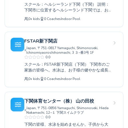
New York
スに寄り添い、安全で楽しい環境で、皆様の泳
スクール：ヘルシーランド下関（下関） 説明：
ぐ力を最大限に引き出します。この機会に、水
Los Angeles
下関市に位置するヘルシーランド下関では、お
泳の楽しさを体験し、健康増進や新しい趣味を
London
子様から大人の方まで、あらゆるレベルのスイ
見つけてみませんか。ぜひ一度、Fi Sports Club
0
+
kids
0
Coaches
Indoor Pool
Berlin
マーに向けた多彩な水泳教室を展開していま
エスタもじへお気軽にご相談ください。
す。全くの初心者の方には、水に慣れることか
Madrid
ら丁寧に指導し、泳げるようになる喜びを、経
Barcelona
験者の方には、より速く、より力強く泳ぐため
FSTAR新下関店
Roma
の専門的なテクニックを磨く機会を提供いたし
Bruxelles
Japan, 〒751-0817 Yamaguchi, Shimonoseki,
ます。経験豊富なコーチ陣が、一人ひとりのペ
Ichinomiyaoroshihonmachi, 3 ３−番3号 1F
Montréal
ースに合わせたきめ細やかな指導を行い、安全
0.0
で快適なプール環境で、楽しく、そして着実に
スクール：FSTAR新下関店（下関） 下関市のご
泳力向上のサポートをさせていただきます。こ
家族の皆様へ。水泳は、お子様の健やかな成長
の機会に、ぜひヘルシーランド下関で、新しい
に欠かせない運動能力と健康な体づくりをサポ
水泳体験を始めてみませんか。
0
+
kids
0
Coaches
Indoor Pool
ートします。FSTAR新下関店では、初めて水に
触れるお子様から、泳ぎをもっと上達させたい
お子様まで、それぞれのレベルに合わせたきめ
細やかな指導を行っています。経験豊富なコー
下関体育センター（株） 山の田校
チ陣が、安全で楽しい環境の中で、一人ひとり
Japan, 〒751-0856 Yamaguchi, Shimonoseki, Hieda
のペースに合わせて丁寧に指導いたしますの
Nakamachi, 12−１ 下関スイムクラブ
で、ご安心ください。大人向けのクラスも充実
0.0
しており、運動不足の解消やリフレッシュにも
下関の皆様、水泳を始めませんか。子供から大
最適です。ぜひ一度、FSTAR新下関店で、水泳