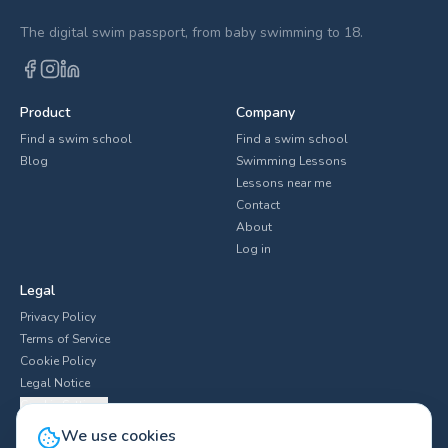
The digital swim passport, from baby swimming to 18.
Product
Company
Find a swim school
Find a swim school
Blog
Swimming Lessons
Lessons near me
Contact
About
Log in
Legal
Privacy Policy
Terms of Service
Cookie Policy
Legal Notice
Cookie Settings
We use cookies