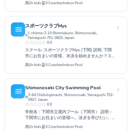
心よりお待ちしております。ぜひ一度、体験レ
0
+
kids
0
Coaches
Indoor Pool
人の方まで、あらゆるレベルのスイマーが安心
ッスンにお越しください。
して学べるプログラムをご用意しています。初
めて水に触れる初心者の方には、無理なく水に
慣れることから丁寧に指導し、経験者の方には
スポーツクラブMys
更なる技術向上を目指したアドバイスを行いま
1-chōme-2-10 Shinmukuno, Shimonoseki,
す。経験豊富なインストラクターが、一人ひと
Yamaguchi 751-0820, Japan
りのペースに合わせたきめ細やかな指導を心が
0.0
けており、安全で快適なプール環境で、楽しみ
スクール: スポーツクラブMys (下関) 説明: 下関
ながら上達できると評判です。水泳を通して健
市にお住まいの皆様、水泳を始めませんか？ス
康な体づくりを目指しませんか。ぜひ一度、体
ポーツクラブMysでは、小さなお子様から大人の
験レッスンにお越しください。
0
+
kids
0
Coaches
Indoor Pool
方まで、あらゆるレベルに対応した多彩な水泳
クラスをご用意しております。初めての方でも
安心して始められる初心者クラスから、更なる
技術向上を目指す経験者向けの上級クラスま
Shimonoseki City Swimming Pool
で、専門知識豊富なコーチ陣がきめ細やかに指
3-64 Chōfuōgimachi, Shimonoseki, Yamaguchi 752-
導いたします。水の楽しさを存分に感じていた
0927, Japan
だきながら、安全かつ効果的に泳ぎをマスター
0.0
できるよう、一人ひとりのペースに合わせた丁
学校名：下関市立屋内プール（下関市） 説明：
寧なレッスンを心がけております。健康維持や
下関市にお住まいの皆様へ、泳ぎを学びたい、
体力向上、そして何より水泳の歓びを体験した
もっと上手になりたいという願いを叶える場所
い方は、ぜひ一度、スポーツクラブMysへお気軽
0
+
kids
0
Coaches
Indoor Pool
があります。「下関市立屋内プール」では、小