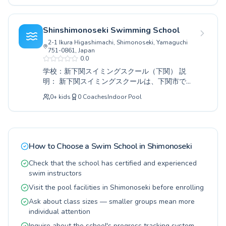
にお越しください。皆様とお会いできることを
さなお子様から大人の方まで、それぞれのレベ
心より楽しみにしております。
ルに合わせたきめ細やかな指導を行っておりま
す。初めて水に慣れる初心者の方から、更なる
Shinshimonoseki Swimming School
技術向上を目指す経験者の方まで、経験豊富な
2-1 Ikura Higashimachi, Shimonoseki, Yamaguchi
コーチ陣が皆様を丁寧にサポートいたします。
751-0861, Japan
安全で快適な環境のもと、無理なく楽しく泳ぎ
0.0
のスキルを身につけていただけます。この機会
学校：新下関スイミングスクール（下関） 説
に、ぜひ下関市立屋内プールへお越しくださ
明： 新下関スイミングスクールは、下関市でス
い。新しい自分を発見し、水泳のある生活を始
イミングスクールをお探しの方に最適です。お
めてみませんか。
0
+
kids
0
Coaches
Indoor Pool
子様から大人の方まで、それぞれのレベルに合
わせた丁寧な指導で、水泳の楽しさや上達を実
感していただけます。初めての方でも安心して
始められる初心者コースから、更なる技術向上
を目指す上級者コースまで、多彩なプログラム
How to Choose a Swim School in
Shimonoseki
をご用意しております。経験豊富なコーチ陣
が、一人ひとりに寄り添い、安全で快適な環境
Check that the school has certified and experienced
の中で、無理なくスキルアップできるようサポ
swim instructors
ートいたします。この機会に、ぜひ新下関スイ
Visit the pool facilities in Shimonoseki before enrolling
ミングスクールで、心も体も健やかな水泳ライ
Ask about class sizes — smaller groups mean more
フを始めませんか。皆様のお越しを心よりお待
individual attention
ちしております。
Inquire about the school's progress tracking system