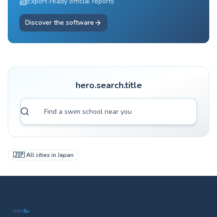
Export-ready official reports
Discover the software
hero.search.title
🇯🇵
All cities in
Japan