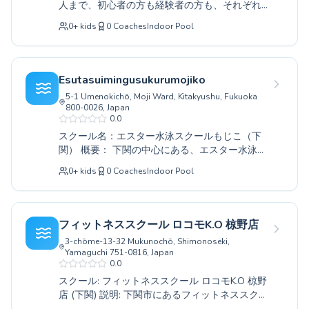
人まで、初心者の方も経験者の方も、それぞれ
の楽しさを体験してみませんか。皆様のお越し
のレベルに合わせた丁寧な指導で、泳ぎの楽し
を心よりお待ちしております。
0
+
kids
0
Coaches
Indoor Pool
さを伝えています。基礎からしっかり学びたい
方、更なる技術向上を目指したい方、どちらも
歓迎です。当校では、経験豊かなコーチ陣が、
安全で快適なプール環境のもと、一人ひとりの
Esutasuimingusukurumojiko
ペースに合わせたきめ細やかなサポートを心が
5-1 Umenokichō, Moji Ward, Kitakyushu, Fukuoka
けております。水泳を通じて、健康な体づくり
800-0026, Japan
や夏の思い出づくりのお手伝いができれば幸い
0.0
です。ぜひ一度、見学や体験レッスンにお越し
スクール名：エスター水泳スクールもじこ（下
ください。
関） 概要： 下関の中心にある、エスター水泳ス
クールもじこでは、お子様から大人の方まで、
0
+
kids
0
Coaches
Indoor Pool
あらゆるレベルに対応した水泳教室を開催して
おります。初めての方も安心して始められる初
心者コースから、更なる上達を目指す方への応
用コースまで、熟練したコーチ陣が一人ひとり
フィットネススクール ロコモK.O 椋野店
のペースに合わせた丁寧な指導を行います。水
3-chōme-13-32 Mukunochō, Shimonoseki,
泳を通じて、健康増進、体力向上、そして水へ
Yamaguchi 751-0816, Japan
の慣れ親しみと安全確保を目的としておりま
0.0
す。明るく清潔なプールで、楽しく、そして着
スクール: フィットネススクール ロコモK.O 椋野
実に泳ぎの技術を身につけませんか。皆様の
店 (下関) 説明: 下関市にあるフィットネススクー
「できた！」を応援するため、スタッフ一同、
ル ロコモK.O 椋野店では、小さなお子様から大