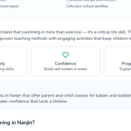
lesson types
Access school profiles
stand that swimming is more than exercise — it's a critical life skill. 
proven teaching methods with engaging activities that keep children m
ety
Confidence
Prog
ing skills
Build self-esteem in water
Digita
ls in Nanjin that offer parent-and-child classes for babies and toddle
ter confidence that lasts a lifetime.
ing in Nanjin?