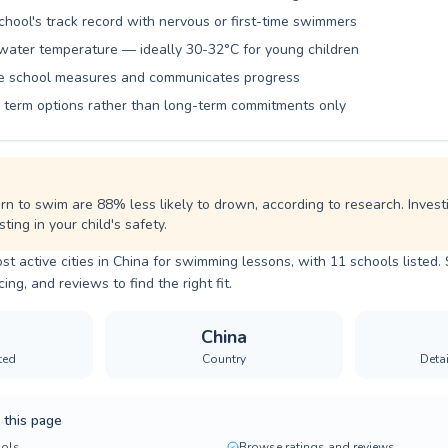
chool's track record with nervous or first-time swimmers
water temperature — ideally 30-32°C for young children
he school measures and communicates progress
le term options rather than long-term commitments only
rn to swim are 88% less likely to drown, according to research. Invest
ting in your child's safety.
ost active cities in China for swimming lessons, with 11 schools listed.
ng, and reviews to find the right fit.
China
ted
Country
Deta
 this page
ols
Browse ratings and reviews