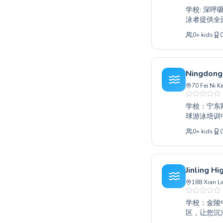
Australia
学校: 深呼吸游泳培训联盟 (南京)
Popular cities
泳者提供全
Paris
经验丰富的
0
+
kids
Marseille
童，也服务
Lyon
教学方法，
益处；立即
New York
Los Angeles
Ningdong 
London
70 Fei Ni K
Berlin
学校：宁东网球游泳
Madrid
球游泳培训
Barcelona
子初次试水
Roma
0
+
kids
到高级技巧
Bruxelles
的学习体验
Montréal
游泳者。今
Jinling H
188 Xian Li
学校：金陵中学仙林校区游泳
区，让您沉
从学习初次