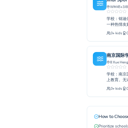
Jindi Spo
WM45+3J8, 
学校：锦迪体育公园室内
一种热情友
童和专注投
0
+
kids
激情的教练
技术。无论
著进步。今
南京国际
8 Xue Heng 
学校：南京国际学校 描述： 这所一流的游泳学校位于南
上教育。无
过认证的教
0
+
kids
一个充满爱
和对安全的
您的潜力。
How to Choose
Prioritize school