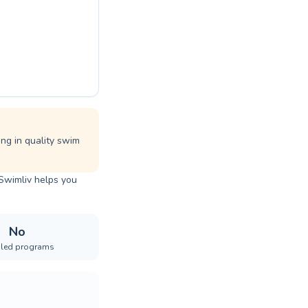
ing in quality swim
 Swimliv helps you
No
iled programs