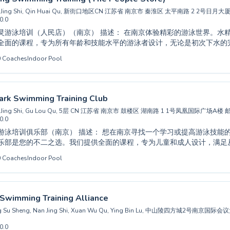
an Jing Shi, Qin Huai Qu, 新街口地区CN 江苏省 南京市 秦淮区 太平南路 2 2号日月大
0.0
ool listing →
民店）（南京） 描述： 在南京体验精彩的游泳世界。水精灵游泳培训（人
全面的课程，专为所有年龄和技能水平的游泳者设计，无论是初次下水的
泳姿的高级运动员，都能在这里找到适合自己的课程。无论您是希望孩子
0
Coaches
Indoor Pool
人游泳课程以提高技术，他们敬业的教练都会在支持和鼓励的氛围中提供
全、技能发展和培养对游泳的终身热爱。今天就加入他们，投入到充满水
ark Swimming Training Club
an Jing Shi, Gu Lou Qu, 5层 CN 江苏省 南京市 鼓楼区 湖南路 1 1号凤凰国际广场A楼 
0.0
） 描述： 想在南京寻找一个学习或提高游泳技能的绝佳场所？白鲨
乐部是您的不二之选。我们提供全面的课程，专为儿童和成人设计，满足
精进技术的进阶游泳者等所有水平的需求。我们经验丰富、尽职尽责的教
0
Coaches
Indoor Pool
入胜的学习环境，确保每位学生都能在水中获得自信和能力。无论您是想
训练，还是仅仅想更安全地享受水上时光，我们的专业指导都将指引您实
俱乐部，与致力于您成功的专业人士一起发现游泳的乐趣和益处。
Swimming Training Alliance
ang Su Sheng, Nan Jing Shi, Xuan Wu Qu, Ying Bin Lu, 中山陵四方城2号南京
0.0