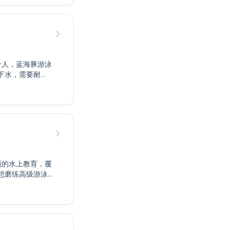
您或您的亲人在
下水，需要耐
年人，我们的课
可以在这里建立
者都能快速进步
式吧。
想磨练高级游泳
儿童和成人，确
必要的水上安全
个温馨的氛围，