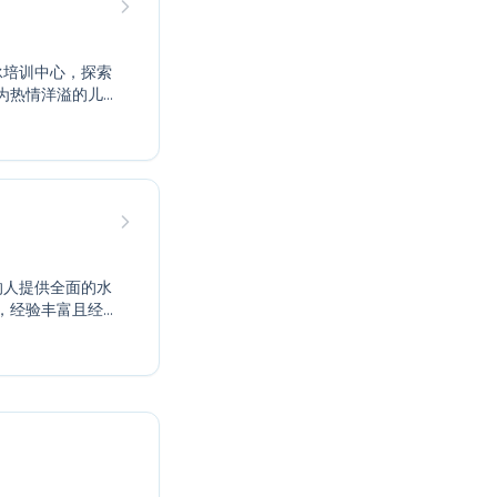
为热情洋溢的儿
经验丰富且充满
信心并掌握基本
承诺您将取得显
，经验丰富且经
，而儿童则将在
其支持性的氛围
泳的乐趣并释放