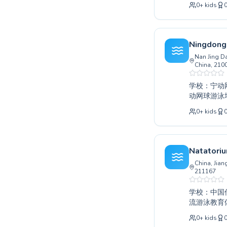
0
+
kids
于营造一个
为孩子寻找
的课程。与
力的游泳大
Ningdong
Nan Jing Da
China, 210
学校：宁动网球游泳培训古楼（
动网球游泳
能水平的个
0
+
kids
教练营造了
无论您是希
人，宁动网
Natatoriu
China, Ji
211167
学校：中国传媒大学南京（
流游泳教育
的课程都能
0
+
kids
经过认证、