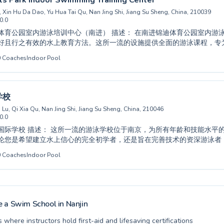
rts Park Indoor Swimming Training Center
Xin Hu Da Dao, Yu Hua Tai Qu, Nan Jing Shi, Jiang Su Sheng, China, 210039
0.0
游泳培训中心（南进） 描述： 在南进锦迪体育公园室内游泳培训中心，探索
好且行之有效的水上教育方法。这所一流的设施提供全面的游泳课程，专
入的成年人设计，确保从初学者到高级泳者都能找到最适合自己的课程。
0
Coaches
Indoor Pool
们营造一个支持性的学习环境，耐心且个性化地关注学员，帮助他们建立
您是想安全地让孩子接触水，还是想提升自己的泳姿，他们的专业指导都
天就开始您的游泳之旅，体验专业指导带来的不同。
学校
Lu, Qi Xia Qu, Nan Jing Shi, Jiang Su Sheng, China, 210046
0.0
京，为所有年龄和技能水平的人提供全面的水
论您是希望建立水上信心的完全初学者，还是旨在完善技术的资深游泳者
练都会提供个性化指导。寻求学习或提高泳姿的成年人将找到专门的课程
0
Coaches
Indoor Pool
心和乐趣的环境中受益，该环境旨在培养他们对游泳的终生热爱。学校以
承诺而自豪，确保每个学生都能按照自己的节奏进步。与我们一起发现游
 a Swim School in
Nanjin
s where instructors hold first-aid and lifesaving certifications