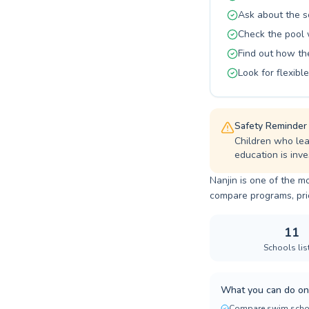
Ask about the s
Check the pool 
Find out how t
Look for flexib
Safety Reminder
Children who lea
education is inves
Nanjin is one of the m
compare programs, prici
11
Schools lis
What you can do on
Compare swim scho