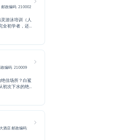
厦 邮政编码: 210002
完全初学者，还
建立水上信心，
专业的指导。他
上乐趣和健身的
邮政编码: 210009
从初次下水的绝
练营造了一个支
掌握基本泳姿、
现目标。加入白
国际会议大酒店 邮政编码: