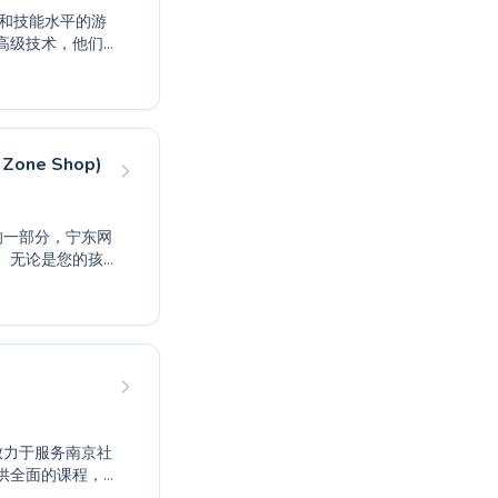
高级技术，他们
水上自信的儿
安全性和有效的
现游泳的乐趣和
t Zone Shop)
。无论是您的孩
境，从初级基础
位学员都有积极
旨在培养强大的
供全面的课程，
细致的教练致力