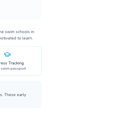
The swim schools in
otivated to learn.
ress Tracking
l swim passport
rs. These early