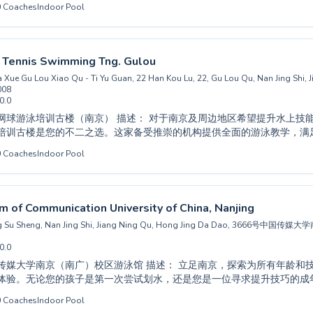
0
Coaches
Indoor Pool
支持性、鼓励性的学习环境，确保每位参与者都能在水中感到自信和充满
水上安全技能的游泳课程，还是作为成年人希望提高自己的能力，我们都
金陵中学仙林校区游泳馆一起体验游泳的乐趣，实现您的水上目标。立即
家庭，尽情戏水吧！
 Tennis Swimming Tng. Gulou
 Xue Gu Lou Xiao Qu - Ti Yu Guan, 22 Han Kou Lu, 22, Gu Lou Qu, Nan Jing Shi, 
008
0.0
南京） 描述： 对于南京及周边地区希望提升水上技能的家庭来说，宁
培训古楼是您的不二之选。这家备受推崇的机构提供全面的游泳教学，满
人需求，从建立水下信心的初学者到完善泳姿技巧的进阶游泳者。他们敬
0
Coaches
Indoor Pool
一个支持性和鼓励性的学习环境，确保每位参与者都感到舒适并有动力实
望为孩子寻找有趣课程的家长，还是旨在提高健身水平或学习一项重要生
球游泳培训古楼都能提供卓越的培训。在专家指导下，体验游泳的乐趣和
m of Communication University of China, Nanjing
ang Su Sheng, Nan Jing Shi, Jiang Ning Qu, Hong Jing Da Dao, 3666号中
0.0
南广）校区游泳馆 描述： 立足南京，探索为所有年龄和技能水平设计的一
体验。无论您的孩子是第一次尝试划水，还是您是一位寻求提升技巧的成
满足初学者和高级游泳者的需求。我们以提供支持性、鼓励性的学习环境
0
Coaches
Indoor Pool
充满热情的教练利用成熟的教学方法培养学员在水中的自信心和精湛技艺