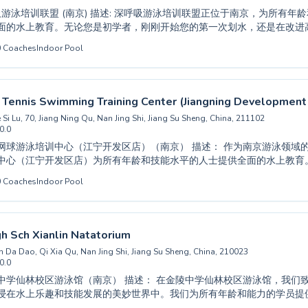
 描述: 深呼吸游泳培训联盟正位于南京，为所有年龄和技能水平的游
面的水上教育。无论您是初学者，刚刚开始您的第一次划水，还是在改进
教练都会在支持和鼓励的环境中提供个性化指导。他们既服务于希望建立
0
Coaches
Indoor Pool
于旨在提高健康水平或学习重要生活技能的成年人。深呼吸联盟高度重视
确保每位学生都按照自己的节奏进步。与一支致力于您成功的团队一起发
加入他们的社区吧。
Tennis Swimming Training Center (Jiangning Developmen
e Si Lu, 70, Jiang Ning Qu, Nan Jing Shi, Jiang Su Sheng, China, 211102
0.0
培训中心（江宁开发区店）（南京） 描述： 作为南京游泳领域的一部分，宁东网
中心（江宁开发区店）为所有年龄和技能水平的人士提供全面的水上教育
，还是成年人想磨练泳姿，他们专业的教练都会提供一个支持和鼓励的环
0
Coaches
Indoor Pool
。教练团队由经验丰富的专业人士组成，致力于培养水上信心，并确保每
。通过专业的指导课程，您将发现一个更美好、更安全的水中未来，课程
天就来参观他们，探索他们多样化的课程设置，开启您自己的游泳之旅。
igh Sch Xianlin Natatorium
n Da Dao, Qi Xia Qu, Nan Jing Shi, Jiang Su Sheng, China, 210023
0.0
馆（南京） 描述： 在金陵中学仙林校区游泳馆，我们致力于服务南京社
浸在水上乐趣和技能发展的美妙世界中。我们为所有年龄和能力的学员提
划水的绝对初学者，到磨练竞技技巧的进阶游泳者。我们经验丰富、耐心