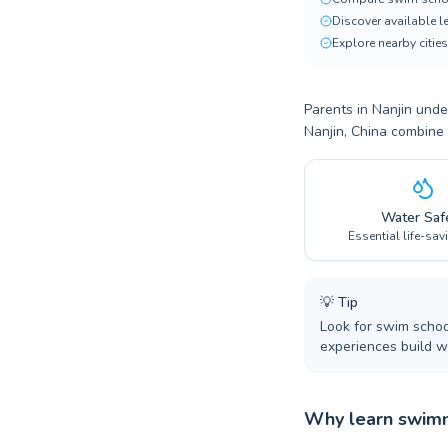
Discover available 
Explore nearby cities
Parents in Nanjin under
Nanjin, China combine 
Water Saf
Essential life-sav
💡
Tip
Look for swim schoo
experiences build wa
Why learn swimm