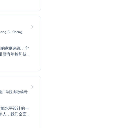
力量。无论您是
有为您量身定制
加入我们充满活
Jiang Su Sheng,
足所有年龄和技
业且经验丰富的
现自己的目标。
活技能的成年
好处。
国传媒大学南广学院 邮政编码:
年人，我们全面
为荣，在这里，
。课程在中国传