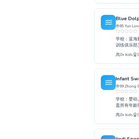
媒大学南京
安全有效的
Blue Dolp
85 Yun Long
学校：蓝海豚游泳训练俱乐部（
训练俱乐部
心、鼓励的
0
+
kids
程都旨在取
自信并培养
并获得积极
Infant Sw
99 Zhong S
学校：婴幼儿游泳训练中心（南京
盖所有年龄
技巧，我们
0
+
kids
保从初学者
技能，让每
今天就与我