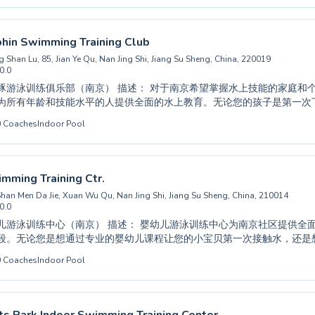
校区游泳馆举行，为您的水上之旅提供顶级设施。加入我们，让我们帮助
环境中实现游泳目标。
hin Swimming Training Club
 Shan Lu, 85, Jian Ye Qu, Nan Jing Shi, Jiang Su Sheng, China, 220019
0.0
南京） 描述： 对于南京希望掌握水上技能的家庭和个人，蓝海豚游泳
为所有年龄和技能水平的人提供全面的水上教育。无论您的孩子是第一次
教练进行的初学者课程，还是您是一名寻求专家指导以精进高级泳姿的成
0
Coaches
Indoor Pool
得成功。俱乐部以其安全、支持性和启发性的学习环境为荣，每个学生都
重要的水上安全技能。合格的教练致力于提供个性化关注，确保每位游泳
的体验。今天就与蓝海豚一起发现游泳的乐趣，投入健康、积极的生活方
imming Training Ctr.
han Men Da Jie, Xuan Wu Qu, Nan Jing Shi, Jiang Su Sheng, China, 210014
0.0
） 描述： 婴幼儿游泳训练中心为南京社区提供全面的水上教育，覆
段。无论您是想通过专业的婴幼儿课程让您的小宝贝第一次接触水，还是
经验丰富的教练都致力于营造一个安全和支持性的学习环境。我们服务于
0
Coaches
Indoor Pool
阶段到精通阶段都能获得个性化关注。我们的教学侧重于建立自信和发展
节课都充满乐趣且卓有成效。在这里，进步与水中乐趣并存，您会发现一
们一起投入更健康、更安全的生活方式吧。