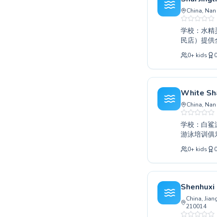
swimming lessons in Zitong
China, N
You manage a swimming pool in Nanjin?
Activate your free p
学校：水精灵游泳培训（人
Find a swim school
民店）提供
Pricing
是想要磨练
About Swimliv
0
+
kids
还是寻找成
Swim school software
们专注于安
Popular countries
世界中吧。
France
White Sh
United States
China, N
United Kingdom
Deutschland
学校：白鲨游泳培训俱乐部（南京
游泳培训俱
España
对初学者到
Italia
0
+
kids
持性和引人
Canada
为竞技比赛
Belgique
鲨游泳培训
Suisse
Shenhuxi 
Nederland
China, Ji
Portugal
210014