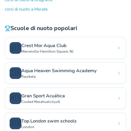
corsi di nuoto a Merate
Scuole di nuoto popolari
Crest Mor Aqua Club
🇺🇸
Mercerville-Hamilton Square, NJ
Aqua Heaven Swimming Academy
🇮🇳
Raurkela
Gran Sport Acuática
🇲🇽
Ciudad Nezahualcóyotl
Top London swim schools
🇬🇧
London