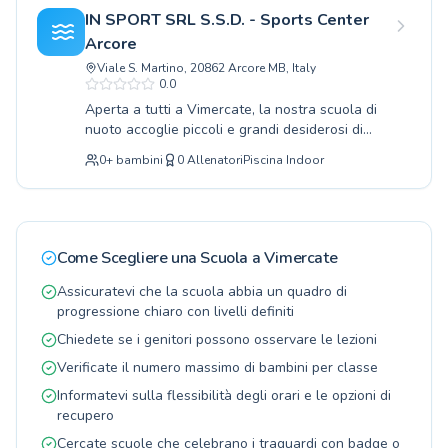
tutti i livelli, dai principianti assoluti fino agli
IN SPORT SRL S.S.D. - Sports Center
atleti più esperti. L'ambiente è studiato per
Arcore
garantire la massima serenità e sicurezza, con
Viale S. Martino, 20862 Arcore MB, Italy
istruttori qualificati e appassionati pronti a
0.0
guidare ogni allievo con professionalità e cura
Aperta a tutti a Vimercate, la nostra scuola di
personalizzata. Che tu voglia insegnare ai tuoi
nuoto accoglie piccoli e grandi desiderosi di
figli i primi stili in acqua o riscoprire il piacere
imparare o perfezionare questa disciplina
del nuoto, troverai il corso perfetto per le tue
0
+
bambini
0
Allenatori
Piscina Indoor
acquatica fondamentale. Offriamo un percorso
esigenze. Ti invitiamo a scoprire di persona la
completo, con corsi di nuoto pensati sia per i
qualità dei nostri programmi e l'accoglienza
principianti assoluti, che muovono i primi passi
calorosa che riserviamo a tutti i nostri
nell'acqua, sia per coloro che vogliono
partecipanti.
migliorare la propria tecnica e raggiungere
Come Scegliere una Scuola a
Vimercate
livelli avanzati. I nostri qualificati istruttori,
appassionati e competenti, creano un ambiente
Assicuratevi che la scuola abbia un quadro di
sereno e stimolante all'interno della nostra
progressione chiaro con livelli definiti
moderna piscina, garantendo un apprendimento
Chiedete se i genitori possono osservare le lezioni
efficace e divertente per ogni allievo. Che si
Verificate il numero massimo di bambini per classe
tratti di bambini che scoprono il piacere del
nuoto o di adulti che cercano un'attività
Informatevi sulla flessibilità degli orari e le opzioni di
salutare, IN SPORT SRL S.S.D. - Sports Center
recupero
Arcore è il luogo ideale per raggiungere i propri
Cercate scuole che celebrano i traguardi con badge o