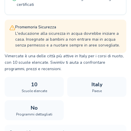
obiettivi. Venite a trovarci per scoprire la gioia
certificati
di nuotare con noi!
Promemoria Sicurezza
L'educazione alla sicurezza in acqua dovrebbe iniziare a
casa. Insegnate ai bambini a non entrare mai in acqua
senza permesso e a nuotare sempre in aree sorvegliate.
Vimercate è una delle città più attive in Italy per i corsi di nuoto,
con 10 scuole elencate. Swimliv ti aiuta a confrontare
programmi, prezzi e recensioni.
10
Italy
Scuole elencate
Paese
No
Programmi dettagliati