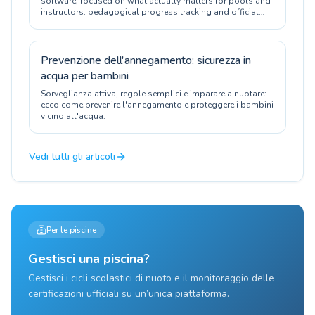
software, focused on what actually matters for pools and
instructors: pedagogical progress tracking and official
certification.
Prevenzione dell'annegamento: sicurezza in
acqua per bambini
Sorveglianza attiva, regole semplici e imparare a nuotare:
ecco come prevenire l'annegamento e proteggere i bambini
vicino all'acqua.
Vedi tutti gli articoli
Per le piscine
Gestisci una piscina?
Gestisci i cicli scolastici di nuoto e il monitoraggio delle
certificazioni ufficiali su un’unica piattaforma.