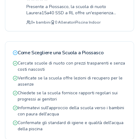
guidano ogni allievo con passione, assicurando
Presente a Piossasco, la scuola di nuoto
progressi costanti e divertimento. Sia che tu
Laurera15a40 SSD a RL offre un'esperienza
stia muovendo i primi passi da principiante o
acquatica completa per ogni età. Le nostre
che tu sia già un nuotatore esperto in cerca di
0
+
bambini
0
Allenatori
Piscina Indoor
lezioni sono pensate sia per i più piccoli che si
nuove sfide, i nostri programmi sono strutturati
avvicinano all'acqua per la prima volta, sia per
per soddisfare ogni esigenza. Vieni a scoprire il
gli adulti desiderosi di migliorare la propria
piacere di nuotare con noi, ti aspettiamo in
tecnica. Offriamo corsi per principianti assoluti,
piscina per un'estate indimenticabile.
corsi di perfezionamento per chi già nuota e
Come Scegliere una Scuola a
Piossasco
anche attività di recupero funzionale in acqua,
sempre sotto la guida di istruttori qualificati e
Cercate scuole di nuoto con prezzi trasparenti e senza
appassionati. La nostra piscina è un ambiente
costi nascosti
sicuro e stimolante, dove imparare a nuotare
Verificate se la scuola offre lezioni di recupero per le
diventa un piacere. Unisciti a noi per scoprire i
assenze
benefici del nuoto e raggiungere i tuoi obiettivi
Chiedete se la scuola fornisce rapporti regolari sui
in piena serenità.
progressi ai genitori
Informatevi sull'approccio della scuola verso i bambini
con paura dell'acqua
Confermate gli standard di igiene e qualità dell'acqua
della piscina