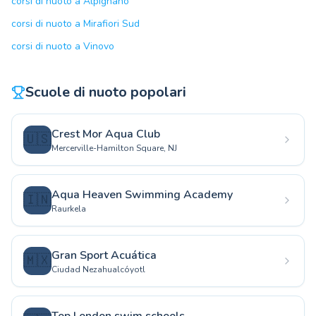
corsi di nuoto a Alpignano
corsi di nuoto a Mirafiori Sud
corsi di nuoto a Vinovo
Scuole di nuoto popolari
Crest Mor Aqua Club
🇺🇸
Mercerville-Hamilton Square, NJ
Aqua Heaven Swimming Academy
🇮🇳
Raurkela
Gran Sport Acuática
🇲🇽
Ciudad Nezahualcóyotl