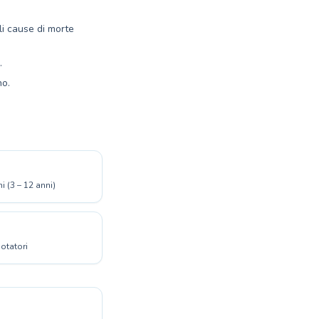
li cause di morte
.
no.
 (3 – 12 anni)
otatori