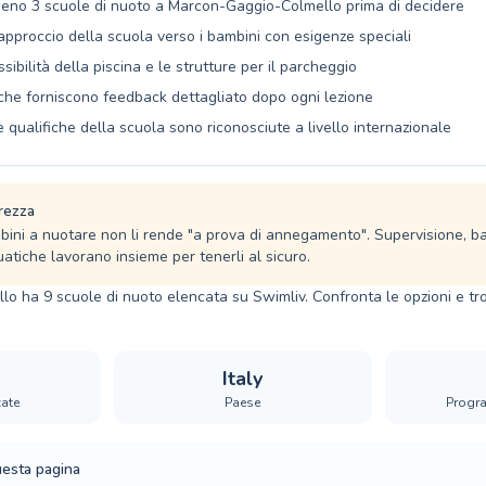
eno 3 scuole di nuoto a Marcon-Gaggio-Colmello prima di decidere
'approccio della scuola verso i bambini con esigenze speciali
ssibilità della piscina e le strutture per il parcheggio
che forniscono feedback dettagliato dopo ogni lezione
e qualifiche della scuola sono riconosciute a livello internazionale
rezza
bini a nuotare non li rende "a prova di annegamento". Supervisione, ba
tiche lavorano insieme per tenerli al sicuro.
 ha 9 scuole di nuoto elencata su Swimliv. Confronta le opzioni e tro
Italy
cate
Paese
Progra
uesta pagina