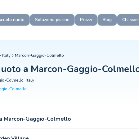
: corsi per bambini, istruttori FIN qualificati, piscine comunali e tu
 Marcon Gaggio Colmello?
scuola nuoto
Soluzione piscine
Prezzi
Blog
Chi siam
ccetta bambini dai 6 mesi per le sessioni genitore-figlio. I progr
?
se alla scuola, alla dimensione del gruppo e al livello. Le lezion
io Colmello?
e istruttori certificati, classi piccole, un programma strutturato
Italy
Marcon-Gaggio-Colmello
e a Marcon Gaggio Colmello?
Nuoto a
Marcon-Gaggio-Colmell
otare autonomamente dopo 20-40 lezioni, a seconda dell'età, del l
io-Colmello
,
Italy
gio-Colmello
a
Marcon-Gaggio-Colmello
rden Village