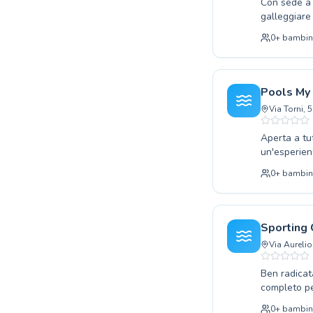
Città popolari
Con sede a 
galleggiare 
Paris
bambini o ad
Marseille
0
+
bambin
per ogni età
Lyon
ambiente se
New York
l'apprendim
Los Angeles
Unisciti a 
Pools My
preziosa per
London
Via Torni, 
Berlin
Madrid
Aperta a tu
Barcelona
un'esperien
livello, dai
Roma
0
+
bambin
avanzati per
Bruxelles
garantiamo 
Montréal
totale sicur
natatorie, q
Sporting 
benefici di 
Via Aurelio
My Energy".
Ben radicat
completo per
piccini, fin
0
+
bambin