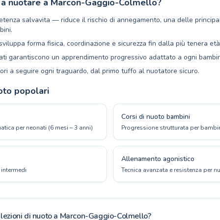
 a nuotare a Marcon-Gaggio-Colmello?
tenza salvavita — riduce il rischio di annegamento, una delle principa
ini.
viluppa forma fisica, coordinazione e sicurezza fin dalla più tenera età
rati garantiscono un apprendimento progressivo adattato a ogni bambi
tori a seguire ogni traguardo, dal primo tuffo al nuotatore sicuro.
oto popolari
Corsi di nuoto bambini
atica per neonati (6 mesi – 3 anni)
Progressione strutturata per bambini
Allenamento agonistico
e intermedi
Tecnica avanzata e resistenza per nu
 lezioni di nuoto a Marcon-Gaggio-Colmello?