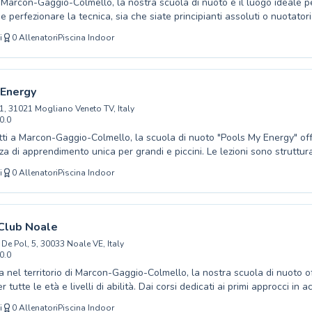
Marcon-Gaggio-Colmello, la nostra scuola di nuoto è il luogo ideale p
e perfezionare la tecnica, sia che siate principianti assoluti o nuotatori
ulti desiderosi di migliorare le proprie performance. Offriamo corsi di
i
0
Allenatori
Piscina Indoor
 e livello, tenuti da istruttori qualificati e appassionati che sapranno g
reno e stimolante. La nostra piscina è dotata di tutto il necessario pe
ento sicuro e divertente, garantendo un percorso didattico efficace e p
noi in Aquamore Spinea per scoprire il piacere dell'acqua e acquisire 
 Energy
 tutta la vita.
51, 31021 Mogliano Veneto TV, Italy
0.0
tti a Marcon-Gaggio-Colmello, la scuola di nuoto "Pools My Energy" of
za di apprendimento unica per grandi e piccini. Le lezioni sono struttur
 corsi per principianti assoluti che muovono i primi passi in acqua, fino ai
i
0
Allenatori
Piscina Indoor
 chi desidera perfezionare il proprio stile. Con istruttori qualificati e a
un ambiente sereno e stimolante, dove l'apprendimento avviene divert
ezza. Che siate bambini curiosi o adulti desiderosi di migliorare le propri
ui troverete il corso giusto per voi. Imparate a nuotare, a divertirvi e a s
Club Noale
questo sport meraviglioso. Venite a trovarci e tuffatevi nel mondo acqu
 De Pol, 5, 30033 Noale VE, Italy
0.0
a nel territorio di Marcon-Gaggio-Colmello, la nostra scuola di nuoto o
 tutte le età e livelli di abilità. Dai corsi dedicati ai primi approcci in a
o a sessioni intensive per adulti che desiderano affinare la tecnica o su
i
0
Allenatori
Piscina Indoor