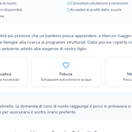
e di nuoto
Consultare valutazioni e recensioni
ioni disponibili
Accedere ai profili delle scuole
ine
bilità più preziose che un bambino possa apprendere, e Marcon-Gaggio-C
le famiglie alla ricerca di programmi strutturati. Dalle piscine coperte ri
n ambiente adatto alle esigenze di vostro figlio.
uatica
Fiducia
Mo
a essenziali
Sviluppare autostima in acqua
Passa
ello, la domanda di corsi di nuoto raggiunge il picco in primavera e all
 per assicurarvi il vostro orario preferito.