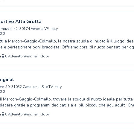
troverai il programma più adatto a te. I nostri istruttori qualificati, gra
trezzature all'avanguardia presso lo Sporting Club Noale, garantiscon
to sicuro ed efficace, fondato sulla didattica e sul divertimento. Che t
 assoluto o un nuotatore avanzato, ti invitiamo a scoprire il piacere del
ortivo Alla Grotta
 accogliente comunità acquatica.
amuzza, 42, 30174 Venezia VE, Italy
0.0
tti a Marcon-Gaggio-Colmello, la nostra scuola di nuoto è il luogo ide
e e perfezionare ogni bracciata. Offriamo corsi di nuoto pensati per ogn
r bambini che muovono i primi passi in acqua ai percorsi per adulti, sia p
i
0
Allenatori
Piscina Indoor
 per nuotatori più esperti. Il Centro Sportivo Alla Grotta vanta istruttori
i, pronti a seguire ogni allievo con attenzione e professionalità, gara
reno e stimolante nella nostra luminosa piscina. Venite a scoprire il p
are le vostre prestazioni, vi aspettiamo per condividere insieme questa 
riginal
acquatica.
re, 59, 31032 Casale sul Sile TV, Italy
0.0
 di Marcon-Gaggio-Colmello, trovare la scuola di nuoto ideale per tutta 
iacere grazie a programmi dedicati sia ai più piccoli che agli adulti. Che
insegnare ai tuoi bambini le prime bracciate con corsi per principianti 
i
0
Allenatori
Piscina Indoor
 la tua tecnica con lezioni per nuotatori più esperti, troverai un ambi
. I nostri istruttori altamente qualificati mettono passione e competenz
rantendo un apprendimento sicuro e divertente all'interno della nostra 