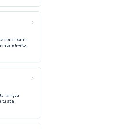
zie a un ambiente
o un
u sia un
 nuoto e a unirti
ale per imparare
i età e livello,
er principianti
 qualificati e
ntendo un
iacere del nuoto
meravigliosa
la famiglia
 tu stia
o desideri
ente accogliente
a in ogni
piscina.