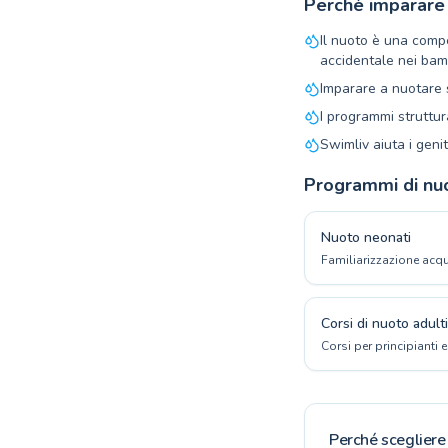
Perché imparare
Il nuoto è una compe
accidentale nei bamb
Imparare a nuotare s
I programmi struttu
Swimliv aiuta i geni
Programmi di nu
Nuoto neonati
Familiarizzazione acqu
Corsi di nuoto adulti
Corsi per principianti 
Perché scegliere