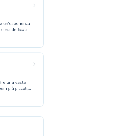
esso sono
ettiamo per farti
re un'esperienza
 corsi dedicati
prendimento
azienza sia i
eando un
tu voglia
sere dell'acqua,
tuffo verso il
ffre una vasta
r i più piccoli,
 adulti che
er crescere in
 ambiente sereno
i, dai veri
nostra
sessione di