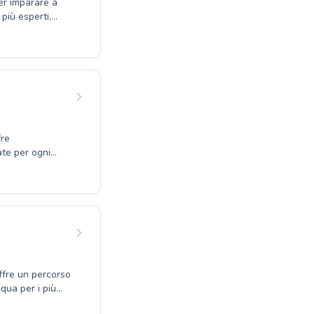
er imparare a
 più esperti,
 nuoto pensati
uidarvi in un
r rendere
ersonalizzato.
una competenza
fre
ate per ogni
 percorsi
ppassionati,
endosi e in
e abilità
coprire i
atico di "Pools
ffre un percorso
cqua per i più
perare la paura