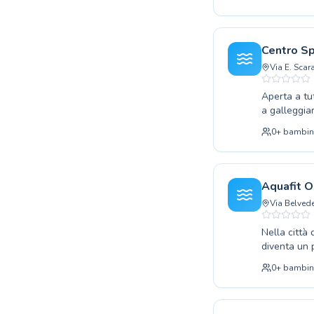
dell'acqua, 
sereno e at
apprendimen
principiante
Centro Sp
alla nostra
Via E. Scar
Aperta a tu
a galleggiar
dai corsi pe
0
+
bambin
assoluti che
appassionat
ambiente se
e a miglior
Aquafit O
esperienza 
Via Belvede
Nella città
diventa un p
cercando di 
0
+
bambin
perfezionare
e stimolante
lezione, ga