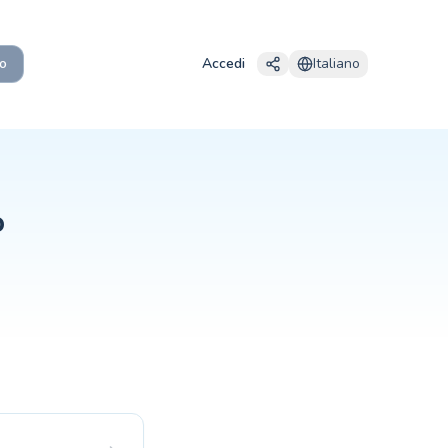
tti i livelli di nuoto.
o
Accedi
Italiano
ammi strutturati iniziano generalmente dai 3-4 anni, quando i bamb
i di gruppo costano generalmente tra 15 e 30 € a sessione, mentre l
 e monitoraggio trasparente dei progressi. Le scuole che usano pia
o
ivello di fiducia e della frequenza delle lezioni. Frequentare le