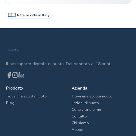
🇮🇹
Tutte le città in
Italy
Il passaporto digitale di nuoto. Dal neonato ai 18 anni.
Prodotto
Azienda
Trova una scuola nuoto
Trova una scuola nuoto
Blog
Lezioni di nuoto
Corsi vicino a me
Contatto
Chi siamo
Accedi