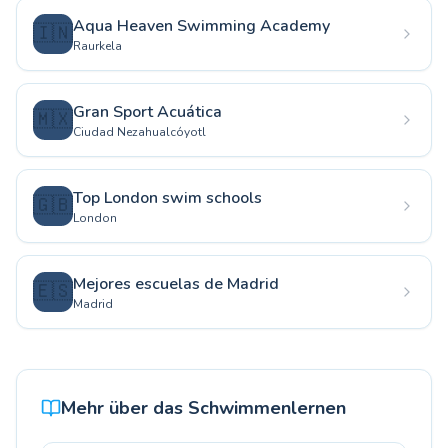
Aqua Heaven Swimming Academy
🇮🇳
Raurkela
Gran Sport Acuática
🇲🇽
Ciudad Nezahualcóyotl
Top London swim schools
🇬🇧
London
Mejores escuelas de Madrid
🇪🇸
Madrid
Mehr über das Schwimmenlernen