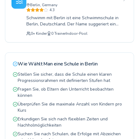
ihre Technik verfeinern möchten. Sowohl Kinder
Berlin, Germany
als auch Erwachsene finden hier den
4.3
passenden Kurs, geleitet von erfahrenen und
Schwimm mit Berlin ist eine Schwimmschule in
einfühlsamen Schwimmlehrern, die eine sichere
Berlin, Deutschland. Der Name suggeriert ein
und motivierende Lernumgebung schaffen.
Angebot für Schwimmbegeisterte aller
Jeder Einzelne wird individuell gefördert, um
0
+
Kinder
0
Trainer
Indoor-Pool
Altersgruppen. Solche Schulen bieten
nicht nur die notwendigen Schwimmfähigkeiten
üblicherweise Gruppen- und Einzelunterricht
zu erlernen, sondern auch Freude am Wasser
sowie möglicherweise Babyschwimmen und
zu entwickeln und das Selbstvertrauen zu
Wassergewöhnungskurse an. Für weitere
stärken. Entdecken Sie das vielfältige Angebot
Informationen können Familien das Listing auf
und machen Sie den entscheidenden Schritt hin
Wie Wählt Man eine Schule in
Berlin
Swimliv besuchen oder die Schule direkt per
zu mehr Sicherheit und Spaß im Wasser.
Telefon oder über die Webseite kontaktieren.
Stellen Sie sicher, dass die Schule einen klaren
Vergleichen Sie jetzt weitere Schwimmschulen
Progressionsrahmen mit definierten Stufen hat
in Ihrer Nähe in Berlin auf Swimliv.
Fragen Sie, ob Eltern den Unterricht beobachten
können
Überprüfen Sie die maximale Anzahl von Kindern pro
Kurs
Erkundigen Sie sich nach flexiblen Zeiten und
Nachholmöglichkeiten
Suchen Sie nach Schulen, die Erfolge mit Abzeichen