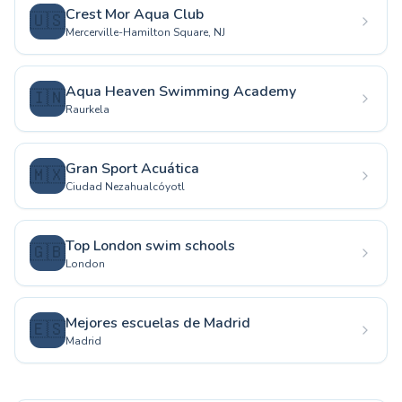
Crest Mor Aqua Club
🇺🇸
Mercerville-Hamilton Square, NJ
Aqua Heaven Swimming Academy
🇮🇳
Raurkela
Gran Sport Acuática
🇲🇽
Ciudad Nezahualcóyotl
Top London swim schools
🇬🇧
London
Mejores escuelas de Madrid
🇪🇸
Madrid