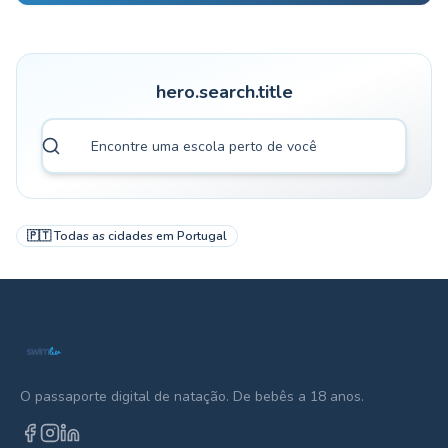
hero.search.title
🇵🇹
Todas as cidades em
Portugal
O passaporte digital de natação. De bebês a 18 anos.