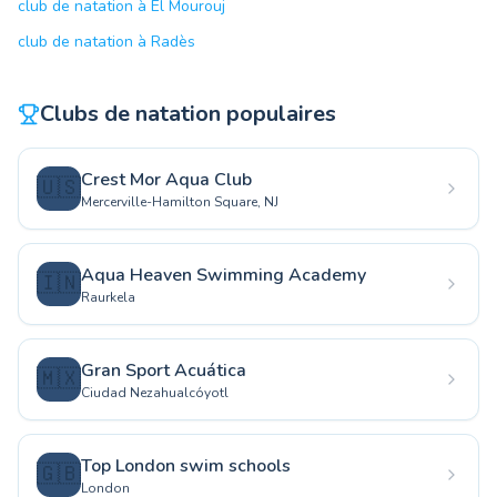
club de natation à El Mourouj
club de natation à Radès
Clubs de natation populaires
Crest Mor Aqua Club
🇺🇸
Mercerville-Hamilton Square, NJ
Aqua Heaven Swimming Academy
🇮🇳
Raurkela
Gran Sport Acuática
🇲🇽
Ciudad Nezahualcóyotl
Top London swim schools
🇬🇧
London