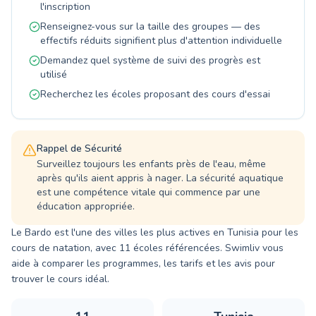
l'inscription
تقدمك بأمان تام. تعالوا واكتشفوا متعة السباحة
Renseignez-vous sur la taille des groupes — des
والازدهار الذي توفره، نحن نتطلع إلى مشاركة هذه
effectifs réduits signifient plus d'attention individuelle
التجربة معكم.
Demandez quel système de suivi des progrès est
utilisé
Recherchez les écoles proposant des cours d'essai
Rappel de Sécurité
Surveillez toujours les enfants près de l'eau, même
après qu'ils aient appris à nager. La sécurité aquatique
est une compétence vitale qui commence par une
éducation appropriée.
Le Bardo est l'une des villes les plus actives en Tunisia pour les
cours de natation, avec 11 écoles référencées. Swimliv vous
aide à comparer les programmes, les tarifs et les avis pour
trouver le cours idéal.