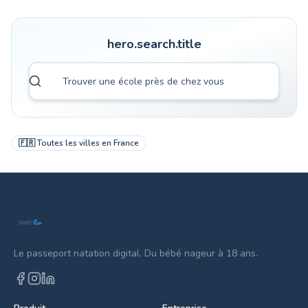
hero.search.title
🇫🇷
Toutes les villes en
France
Le passeport natation digital. Du bébé nageur à 18 ans.