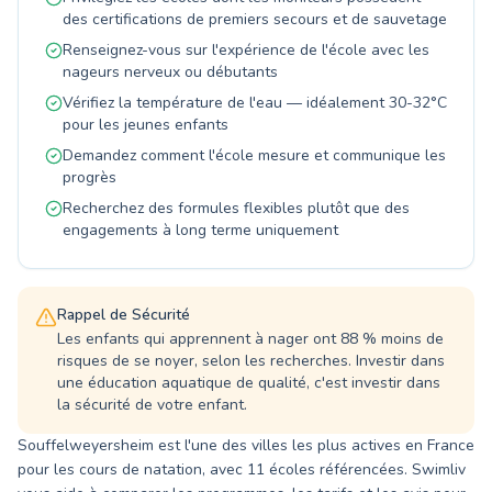
diplômés et passionnés vous accueillent dans
des certifications de premiers secours et de sauvetage
une atmosphère bienveillante et sécurisante
Renseignez-vous sur l'expérience de l'école avec les
pour un apprentissage efficace et ludique. Que
nageurs nerveux ou débutants
ce soit pour les débutants absolus ou pour
Vérifiez la température de l'eau — idéalement 30-32°C
ceux qui visent le perfectionnement, S.n.s -
pour les jeunes enfants
Company Swimming De Strasbourg est votre
partenaire de confiance pour une expérience
Demandez comment l'école mesure et communique les
aquatique réussie. Venez vivre pleinement votre
progrès
passion de la natation avec nous.
Recherchez des formules flexibles plutôt que des
engagements à long terme uniquement
Rappel de Sécurité
Les enfants qui apprennent à nager ont 88 % moins de
risques de se noyer, selon les recherches. Investir dans
une éducation aquatique de qualité, c'est investir dans
la sécurité de votre enfant.
Souffelweyersheim est l'une des villes les plus actives en France
pour les cours de natation, avec 11 écoles référencées. Swimliv