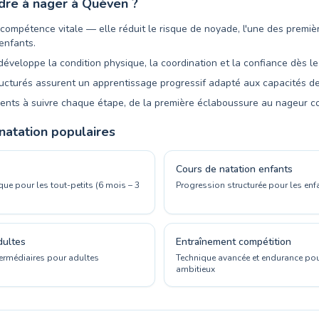
dre à nager à Quéven ?
 compétence vitale — elle réduit le risque de noyade, l'une des premi
enfants.
éveloppe la condition physique, la coordination et la confiance dès le
cturés assurent un apprentissage progressif adapté aux capacités d
rents à suivre chaque étape, de la première éclaboussure au nageur c
atation populaires
Cours de natation enfants
que pour les tout-petits (6 mois – 3
Progression structurée pour les enfa
dultes
Entraînement compétition
termédiaires pour adultes
Technique avancée et endurance pou
ambitieux