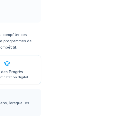
es compétences
 de programmes de
ompétitif.
i des Progrès
t natation digital
ans, lorsque les
.