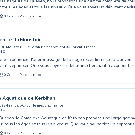
 des nageurs de Quéven, nous proposons une gamme complète de cour
 tous les âges et tous les niveaux. Que vous soyez un débutant désir
e l'aisance aquatique ou un nageur souhaitant perfectionner votre tec
0
Coachs
Piscine Indoor
eurs qualifiés vous accompagnent avec bienveillance dans un envir
Des sessions ludiques pour les plus jeunes permettent d'éveiller leur 
is que des programmes adaptés aux adultes offrent une progression pe
notre encadrement et l'attention portée à chaque élève font de Lorient
entre du Moustoir
ieu idéal pour découvrir ou approfondir le plaisir de nager. Venez décou
Du Moustoir, Rue Sarah Bernhardt, 56100 Lorient, France
ns et rejoignez notre communauté aquatique pour une expérience enrich
4.0
ne expérience d'apprentissage de la nage exceptionnelle à Quéven, o
ent s'épanouir. Que vous soyez un débutant cherchant à acquérir le
enveillante ou un nageur souhaitant perfectionner votre technique, 
0
Coachs
Piscine Indoor
 pour répondre à vos besoins. Les maîtres-nageurs passionnés de l'A
compagnent avec pédagogie chaque élève, favorisant rapidement l'ai
ons des cours adaptés aux enfants dès le plus jeune âge pour constr
 confiance avec l'eau, ainsi que des sessions ciblées pour les adultes 
 Aquatique de Kerbihan
a nage. Venez vivre la joie de progresser dans un environnement stimula
dès-France, 56700 Hennebont, France
e premier pas vers une confiance renouvelée au bord et dans l'eau.
3.8
à Quéven, le Complexe Aquatique de Kerbihan propose une large gamm
ur tous les âges et tous les niveaux. Que vous souhaitiez un apprenti
unes enfants afin de leur assurer une aisance aquatique dès le plus j
0
Coachs
Piscine Indoor