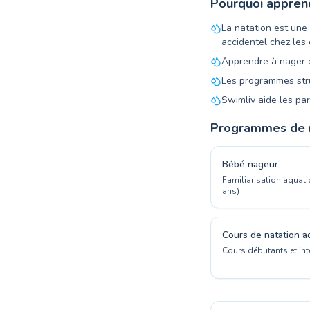
Pourquoi appren
La natation est une
accidentel chez les 
Apprendre à nager d
Les programmes stru
Swimliv aide les pa
Programmes de n
Bébé nageur
Familiarisation aquati
ans)
Cours de natation a
Cours débutants et in