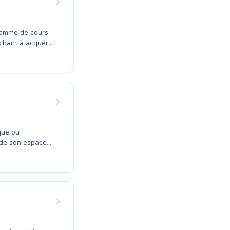
 gamme de cours
chant à acquérir
 maîtres-
 enfants, pour
dultes désireux
 se déroulent
et en toute
que ou
s de son espace
 de l'eau en
éliorer votre
gne avec
permettent
n encadrement
-vous guider