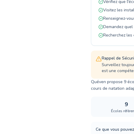
Vérifiez que l'é
Visitez les insta
Renseignez-vous 
Demandez quel s
Recherchez les 
Rappel de Sécuri
Surveillez toujou
est une compéte
Quéven propose 9 écol
cours de natation adap
9
Écoles référe
Ce que vous pouvez 