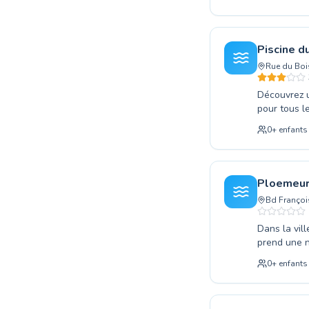
vous soyez 
qualifiés s
déjà les ba
technique e
Piscine d
sécurisé, n
Rue du Boi
enrichissan
parmi nous.
Découvrez u
pour tous l
débutant so
0
+
enfants
du Bois-du
passionnés 
vers une ai
des nages c
Ploemeur
moment de d
Bd Françoi
Dans la vil
prend une n
offrir à vo
0
+
enfants
surmonter v
répondre à 
bienveillan