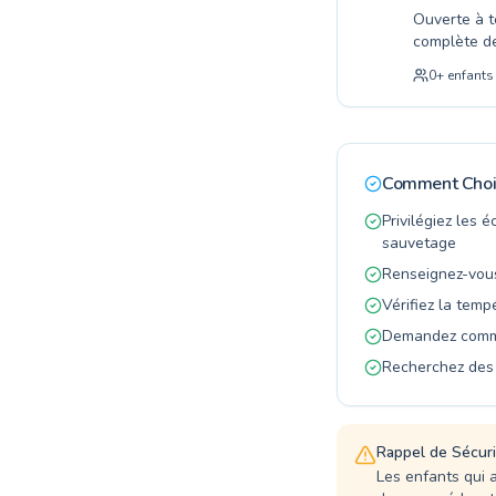
Ouverte à 
complète de
débutant dé
0
+
enfants
technique. 
bienveillan
votre confi
découvrir l
chaleureuse
Comment Chois
enrichissan
Privilégiez les 
sauvetage
Renseignez-vous
Vérifiez la tem
Demandez comme
Recherchez des 
Rappel de Sécuri
Les enfants qui 