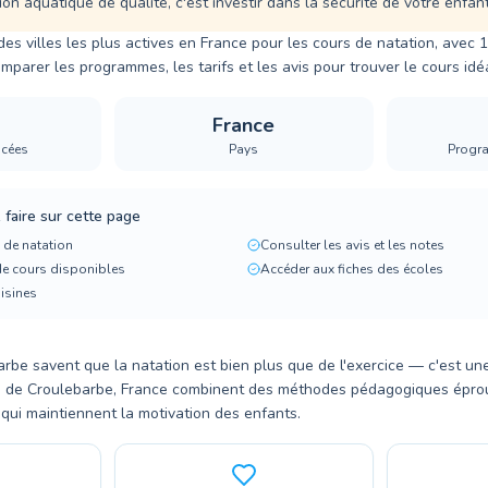
n aquatique de qualité, c'est investir dans la sécurité de votre enfant
des villes les plus actives en France pour les cours de natation, avec 
mparer les programmes, les tarifs et les avis pour trouver le cours idéa
France
ncées
Pays
Progr
faire sur cette page
 de natation
Consulter les avis et les notes
de cours disponibles
Accéder aux fiches des écoles
oisines
rbe savent que la natation est bien plus que de l'exercice — c'est un
on de Croulebarbe, France combinent des méthodes pédagogiques épro
qui maintiennent la motivation des enfants.