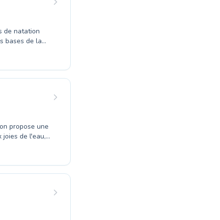
 de natation
es bases de la
nos maîtres-
ur à créer un
atique de
erformance pour
laisir de nager
ion propose une
joies de l'eau,
 votre propre
isme. Nous
 leur crawl ou
 adaptés pour
. N'attendez
te à