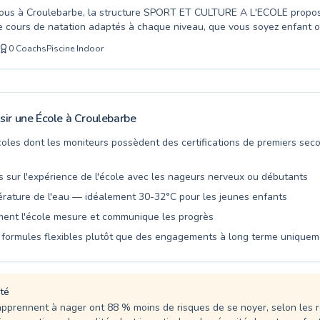
tous à Croulebarbe, la structure SPORT ET CULTURE A L'ECOLE prop
 cours de natation adaptés à chaque niveau, que vous soyez enfant o
sirant acquérir les bases ou nageur confirmé cherchant à perfectionn
0
Coachs
Piscine Indoor
Nos maîtres-nageurs qualifiés et passionnés créent un environnement
t et stimulant dans notre bassin. Ils veillent à développer votre aisanc
ance en vous, garantissant ainsi une progression efficace et agréable 
e plaisir de la natation dans une atmosphère conviviale. Nous vous invi
ment à nous rejoindre pour partager cette expérience rafraîchissante
ir une École à
Croulebarbe
te.
écoles dont les moniteurs possèdent des certifications de premiers sec
 sur l'expérience de l'école avec les nageurs nerveux ou débutants
pérature de l'eau — idéalement 30-32°C pour les jeunes enfants
nt l'école mesure et communique les progrès
formules flexibles plutôt que des engagements à long terme uniquem
té
apprennent à nager ont 88 % moins de risques de se noyer, selon les r