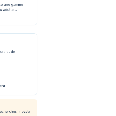
ose une gamme
u adulte,
er votre
 d'apprentissage
e aquatique et
pour tous. Venez
tons
 et
ours et de
ent
echerches. Investir