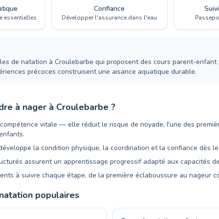
atique
Confiance
Suiv
 essentielles
Développer l'assurance dans l'eau
Passepor
es de natation à Croulebarbe qui proposent des cours parent-enfant 
périences précoces construisent une aisance aquatique durable.
dre à nager à Croulebarbe ?
 compétence vitale — elle réduit le risque de noyade, l'une des premi
enfants.
éveloppe la condition physique, la coordination et la confiance dès le
cturés assurent un apprentissage progressif adapté aux capacités d
rents à suivre chaque étape, de la première éclaboussure au nageur c
atation populaires