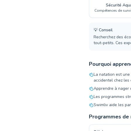
Sécurité Aqu
Compétences de survie
💡
Conseil
Recherchez des écol
tout-petits. Ces ex
Pourquoi appren
La natation est une
accidentel chez les 
Apprendre à nager d
Les programmes stru
Swimliv aide les pa
Programmes de n