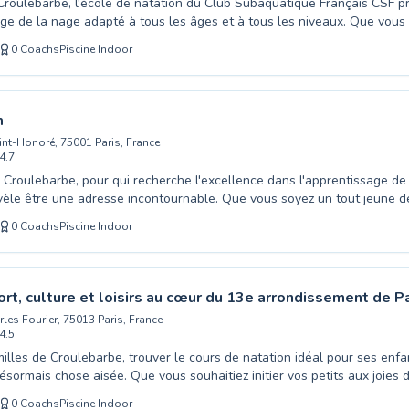
 Croulebarbe, l'école de natation du Club Subaquatique Français CSF 
ge de la nage adapté à tous les âges et à tous les niveaux. Que vous
ant cherchant à acquérir son aisance aquatique ou un nageur plus e
0
Coachs
Piscine Indoor
 perfectionner votre technique, nos maîtres-nageurs diplômés sauront
 avec pédagogie dans notre bassin. Nous accueillons aussi bien les 
rantissant une progression sécurisée et motivante dans une ambiance 
vrir le plaisir de nager avec nous et franchissez le pas vers une aisa
m
int-Honoré, 75001 Paris, France
4.7
Croulebarbe, pour qui recherche l'excellence dans l'apprentissage de
èle être une adresse incontournable. Que vous soyez un tout jeune 
 acquérir l'aisance aquatique, un enfant désireux de maîtriser de nouv
0
Coachs
Piscine Indoor
ouhaitant perfectionner sa technique, nos maîtres-nageurs diplômés 
nt avec pédagogie et bienveillance. Nous proposons une gamme comp
ous les niveaux, du premier contact avec l'eau aux styles de nage plu
biance motivante et sécurisée. Venez découvrir le plaisir de nager et 
rt, culture et loisirs au cœur du 13e arrondissement de Pa
quatique avec nous.
les Fourier, 75013 Paris, France
4.5
milles de Croulebarbe, trouver le cours de natation idéal pour ses enfa
sormais chose aisée. Que vous souhaitiez initier vos petits aux joies d
u que vous désiriez vous perfectionner pour gagner en aisance aquatiqu
0
Coachs
Piscine Indoor