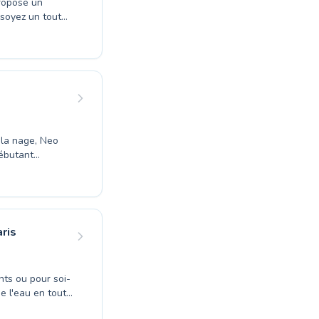
propose un
 soyez un tout
xpérimenté
 vous
enfants que les
conviviale.
nce aquatique
 la nage, Neo
débutant
elles nages, ou
vous
lète de cours,
s complexes,
libérez votre
ris
nts ou pour soi-
e l'eau en toute
e, notre offre