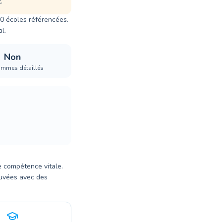
.
10 écoles référencées.
l.
Non
ammes détaillés
e compétence vitale.
uvées avec des