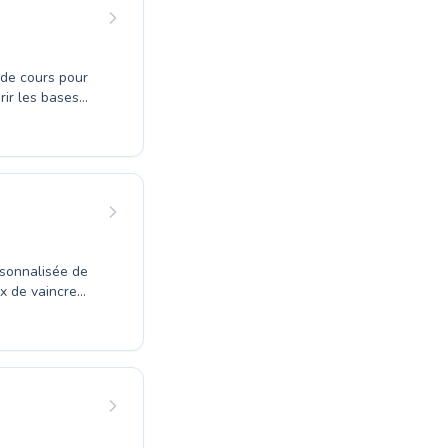
té, favorisant
 partager un
 de cours pour
rir les bases
res-nageurs
s de l'eau en
 pédagogique
e confiance ou
imming Pool.
mier pas vers
rsonnalisée de
ux de vaincre
mplet
lier, nos
'accent est mis
ut dans des
 de cours et
 ravis de vous