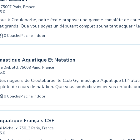
 75007 Paris, France
5.0
piscine gratuitement →
ous à Croulebarbe, notre école propose une gamme complète de cours
 et grands. Que vous soyez un débutant complet souhaitant acquérir l
nageur plus expérimenté cherchant à perfectionner votre technique, 
0
Coachs
Piscine Indoor
lômés sont là pour vous accompagner. Nous mettons un point d'honne
nt d'apprentissage bienveillant et stimulant, favorisant l'aisance aqu
 séances ludiques pour les enfants aux entraînements axés sur la p
 le Racing Club Natation s'adapte à vos objectifs. Venez découvrir le p
astique Aquatique Et Natation
ssins et franchissez le pas vers une meilleure maîtrise de l'eau.
re Diebold, 75008 Paris, France
5.0
des nageurs de Croulebarbe, le Club Gymnastique Aquatique Et Natat
ète de cours de natation. Que vous souhaitiez initier vos enfants aux 
 vos bambins vers une aisance aquatique sécurisée, ou perfectionner
0
Coachs
Piscine Indoor
nos maîtres-nageurs diplômés sauront vous guider avec professionnal
 aussi bien les grands débutants que les nageurs désireux d'améliorer
nce dans un environnement bienveillant et sécurisé. Nos bassins sont
es et tous les niveaux, assurant un apprentissage efficace et agréable
quatique Français CSF
écouvrir le plaisir de nager et rejoignez notre communauté enthousias
i Michaux, 75013 Paris, France
, où le bien-être aquatique est notre priorité.
5.0