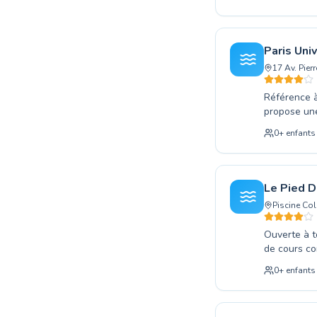
s'adapte à 
nageurs dip
d'apprentis
notre établ
Paris Uni
chaque appr
17 Av. Pier
et le plais
Référence à
propose une
jeune début
0
+
enfants
perfectionn
Nos install
personnalis
enfants que 
Le Pied D
performance
Piscine Co
Université C
Ouverte à t
de cours co
souhaitant 
0
+
enfants
perfectionn
Nous accuei
que les adu