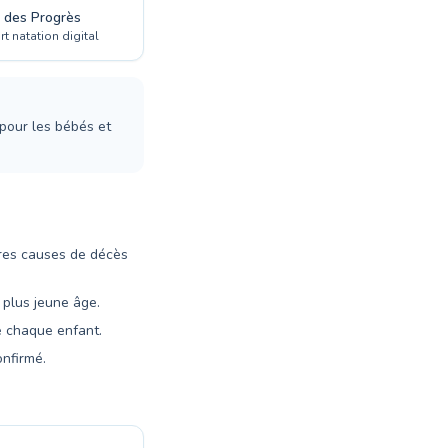
i des Progrès
t natation digital
pour les bébés et
ères causes de décès
 plus jeune âge.
e chaque enfant.
onfirmé.