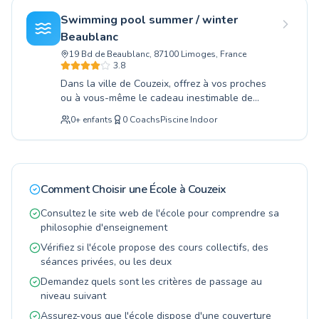
et de réussite pour chacun. Venez découvrir
adaptés à chacun. Nos maîtres-nageurs
nos installations et rejoignez notre
Swimming pool summer / winter
qualifiés et passionnés offrent un
communauté de passionnés pour une
Beaublanc
accompagnement personnalisé dans un
expérience aquatique enrichissante.
19 Bd de Beaublanc, 87100 Limoges, France
environnement bienveillant et sécurisé,
3.8
favorisant l'aisance aquatique des plus jeunes
Dans la ville de Couzeix, offrez à vos proches
comme des adultes. Nous sommes dédiés à
ou à vous-même le cadeau inestimable de
faire de votre expérience aquatique un succès,
l'aisance aquatique grâce aux leçons de
en construisant la confiance et les
0
+
enfants
0
Coachs
Piscine Indoor
natation dispensées dans notre établissement.
compétences nécessaires. Venez vivre une
Que vous soyez un parfait débutant cherchant
expérience enrichissante et prenez plaisir à
à vaincre votre appréhension de l'eau ou un
maîtriser l'eau avec nous.
nageur désireux d'améliorer ses techniques,
nos maîtres-nageurs qualifiés vous
Comment Choisir une École à
Couzeix
accompagnent avec pédagogie. Nous
proposons des cours adaptés tant aux enfants
Consultez le site web de l'école pour comprendre sa
qu'aux adultes, créant un environnement
philosophie d'enseignement
d'apprentissage stimulant et sécurisé. Les
Vérifiez si l'école propose des cours collectifs, des
séances se déroulent dans des conditions
séances privées, ou les deux
optimales, que ce soit à la piscine d'été ou
Demandez quels sont les critères de passage au
d'hiver Beaublanc, garantissant un
niveau suivant
apprentissage efficace pour tous les âges et
tous les niveaux. Venez découvrir le plaisir de
Assurez-vous que l'école dispose d'une couverture