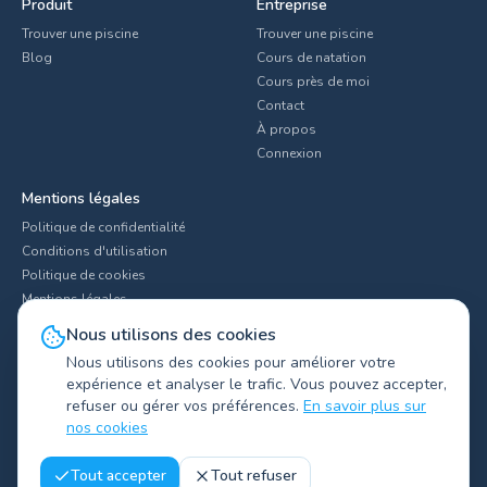
Produit
Entreprise
Trouver une piscine
Trouver une piscine
Blog
Cours de natation
Cours près de moi
Contact
À propos
Connexion
Mentions légales
Politique de confidentialité
Conditions d'utilisation
Politique de cookies
Mentions légales
Paramètres des cookies
Nous utilisons des cookies
Nous utilisons des cookies pour améliorer votre
expérience et analyser le trafic. Vous pouvez accepter,
refuser ou gérer vos préférences.
En savoir plus sur
Explorer les clubs par ville
▼
nos cookies
©
2026
Swimliv.
Tous droits réservés.
Tout accepter
Tout refuser