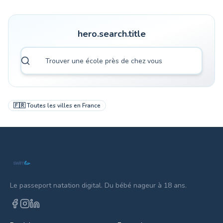
hero.search.title
🇫🇷
Toutes les villes en
France
Le passeport natation digital. Du bébé nageur à 18 ans.