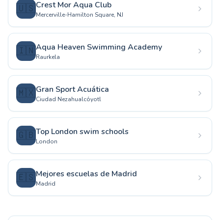
Crest Mor Aqua Club
🇺🇸
Mercerville-Hamilton Square, NJ
Aqua Heaven Swimming Academy
🇮🇳
Raurkela
Gran Sport Acuática
🇲🇽
Ciudad Nezahualcóyotl
Top London swim schools
🇬🇧
London
Mejores escuelas de Madrid
🇪🇸
Madrid