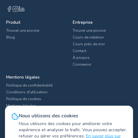
Produit
Entreprise
Trouver une piscine
Trouver une piscine
Blog
Cours de natation
Cours près de moi
Contact
À propos
Connexion
Mentions légales
Politique de confidentialité
Conditions d'utilisation
Politique de cookies
Mentions légales
Paramètres des cookies
Nous utilisons des cookies
Nous utilisons des cookies pour améliorer votre
expérience et analyser le trafic. Vous pouvez accepter,
refuser ou gérer vos préférences.
En savoir plus sur
Explorer les clubs par ville
▼