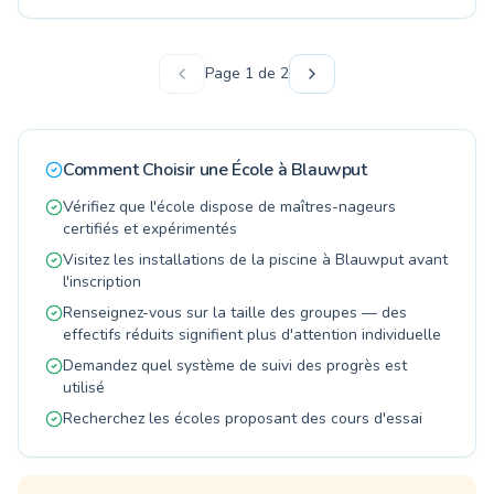
d'autres écoles de natation à proximité sur
athlètes plus expérimentés. Il peut offrir des
Swimliv pour trouver le cours idéal.
cours collectifs, des leçons privées, des
séances de bébés nageurs et des programmes
Page
1
de
2
de sécurité aquatique. Pour plus d'informations,
veuillez consulter la fiche sur Swimliv ou
contacter directement le centre. Comparez les
écoles de natation à Blauwput et trouvez le
Comment Choisir une École à
Blauwput
cours parfait pour votre famille sur Swimliv.
Vérifiez que l'école dispose de maîtres-nageurs
certifiés et expérimentés
Visitez les installations de la piscine à Blauwput avant
l'inscription
Renseignez-vous sur la taille des groupes — des
effectifs réduits signifient plus d'attention individuelle
Demandez quel système de suivi des progrès est
utilisé
Recherchez les écoles proposant des cours d'essai