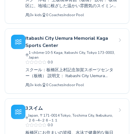
すこやかプラザにて、水泳の楽しさを体験して
区に、地域に根ざした温かい雰囲気のスイミン
みませんか。皆様のお越しを心よりお待ちして
グスクールがございます。ここでは、泳ぎの基
おります。
0
+
kids
0
Coaches
Indoor Pool
礎から丁寧に指導いたしますので、初めての方
やお子様も安心して水に親しむことができま
す。経験豊富なコーチ陣がきめ細やかな指導を
行い、進級テストやイベントを通じて、お子様
Itabashi City Uemura Memorial Kaga
の成長を力強くサポートいたします。また、大
Sports Center
人向けのクラスも充実しており、体力向上や健
1-chōme-10-5 Kaga, Itabashi City, Tokyo 173-0003,
康維持を目指す方々にも最適です。水泳を通じ
Japan
て、心身ともに健やかな毎日を送りませんか。
0.0
上板橋体育館で、新しい自分に出会えることを
スクール：板橋区上村記念加賀スポーツセンタ
願っております。ぜひ一度、体験レッスンにお
ー（板橋） 説明文： Itabashi City Uemura
越しください。
Memorial Kaga Sports Center (Itabashi) is
0
+
kids
0
Coaches
Indoor Pool
located in Itabashi Ward and offers swimming
classes for all levels, from children to adults.
For children new to the water, we provide
careful instruction with the highest priority
3スイム
placed on fostering familiarity with water and
Japan, 〒171-0014 Tokyo, Toshima City, Ikebukuro,
overcoming fear. For experienced swimmers,
２６−4−２６−１１
we offer specialized training aimed at
0.0
mastering more advanced swimming techniques
板橋区にお住まいの皆様、水泳で健康的な毎日