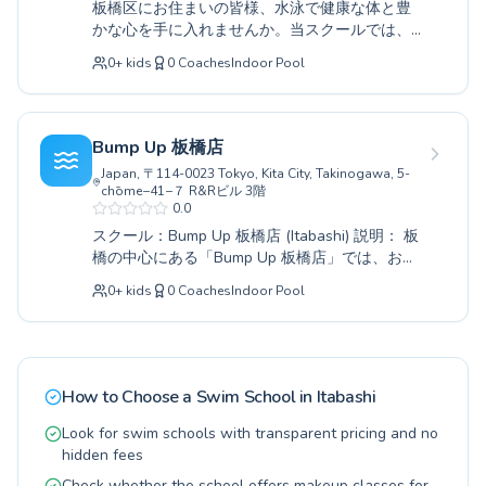
板橋区にお住まいの皆様、水泳で健康な体と豊
ッスンも随時受付中です。
かな心を手に入れませんか。当スクールでは、
小さなお子様から大人の方まで、それぞれのレ
0
+
kids
0
Coaches
Indoor Pool
ベルに合わせたきめ細やかな指導を提供してお
ります。全くの初心者の方から、さらなる技術
向上を目指す方まで、経験豊富なコーチ陣が丁
寧にサポートいたします。水の楽しさを全身で
Bump Up 板橋店
感じながら、無理なく上達できるプログラムが
Japan, 〒114-0023 Tokyo, Kita City, Takinogawa, 5-
充実しています。「ルネサンス十条24｜ジュニ
chōme−41−７ R&Rビル 3階
アスクール・子ども教室」で、お子様の成長を
0.0
応援し、大人の皆様にはリフレッシュのひとと
スクール：Bump Up 板橋店 (Itabashi) 説明： 板
きをお届けします。ぜひ一度、見学や体験レッ
橋の中心にある「Bump Up 板橋店」では、お子
スンにお越しください。
様から大人の方まで、あらゆるレベルに対応し
0
+
kids
0
Coaches
Indoor Pool
た水泳教室を開催しております。初めて水に触
れる方も、更なるレベルアップを目指す方も、
経験豊富なコーチ陣が一人ひとりのペースに合
わせて丁寧に指導いたします。安全で快適なプ
ール空間で、水泳の楽しさを実感していただけ
How to Choose a Swim School in
Itabashi
ることでしょう。泳ぎの基礎はもちろん、健康
維持や体力向上にも繋がるプログラムをご用意
Look for swim schools with transparent pricing and no
しております。ぜひ一度、体験レッスンにお越
hidden fees
しください。皆様の笑顔にお会いできるのを心
Check whether the school offers makeup classes for