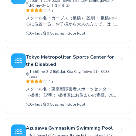
Japan, 〒114-0023 Tokyo, Kita City, Takinogawa, 7-
swimming lessons in Sumida
chōme−3−１ ＩＳビル 3F
4.2
You manage a swimming pool in Itabashi?
Activate your free
スクール名：カーブス（板橋） 説明： 板橋の中
Find a swim school
心に位置する、お子様から大人の方まで、はじ
Pricing
めての方から上級者まで、あらゆるレベルに対
0
+
kids
0
Coaches
Indoor Pool
About Swimliv
応したスイミングスクール「カーブス」です。
Swim school software
経験豊富なコーチ陣が、一人ひとりのペースに
合わせた丁寧な指導を心がけており、安全で楽
Popular countries
しく、そして効果的に泳げるようになることを
France
Tokyo Metropolitan Sports Center for
目指します。水への恐怖心を克服したい方、健
United States
the Disabled
康維持・増進を目的とされる方、さらには競技
United Kingdom
1-chōme-2-2 Jūjōdai, Kita City, Tokyo 114-0033,
レベルを目指したい方まで、皆様の目標達成を
Japan
Deutschland
全力でサポートいたします。アットホームな雰
4.2
囲気の中、水泳を通して心身ともに健やかな毎
España
スクール名：東京都障害者スポーツセンター
日を送りませんか。まずは、お気軽に見学や体
Italia
（板橋） 説明： 板橋区にお住まいの皆様、水泳
験レッスンにお越しください。
Canada
で健康的な毎日を送りませんか。当施設では、
0
+
kids
0
Coaches
Indoor Pool
Belgique
初心者向けの基礎から、さらに上達を目指す方
への応用コースまで、お子様から大人の方ま
Suisse
で、幅広い年齢層に対応したプログラムをご用
Nederland
意しております。経験豊富なインストラクター
Azusawa Gymnasium Swimming Pool
Portugal
が、一人ひとりのレベルや目標に合わせて丁寧
3-chōme-1-1 Azusawa, Itabashi City, Tokyo 174-