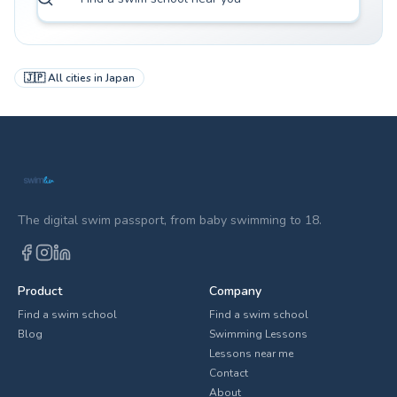
🇯🇵
All cities in
Japan
The digital swim passport, from baby swimming to 18.
Product
Company
Find a swim school
Find a swim school
Blog
Swimming Lessons
Lessons near me
Contact
About