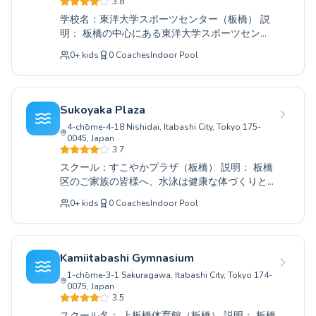
3.8
く、着実に、目標達成をサポートする指導で、
学校名：東洋大学スポーツセンター（板橋） 説
泳ぐことの楽しさ、健康増進、そして水への安
明： 板橋の中心にある東洋大学スポーツセンタ
心感を育みます。まずは体験レッスンから、新
ーでは、お子様から大人の方まで、すべてのレ
しい自分、新しい水との触れ合いを始めてみま
0
+
kids
0
Coaches
Indoor Pool
ベルに対応した水泳教室を開催しております。
せんか。皆様のお越しを心よりお待ちしており
初めての方でも安心して始められる初心者クラ
ます。
スから、更なる技術向上を目指す方向けの上級
クラスまで、経験豊富なコーチ陣が一人ひとり
Sukoyaka Plaza
のペースに合わせた丁寧な指導を行います。水
4-chōme-4-18 Nishidai, Itabashi City, Tokyo 175-
泳を通じて、健康増進、体力向上、そして何よ
0045, Japan
りも水への親しみを感じていただけるよう、明
3.7
るく安全な環境づくりに努めております。この
スクール：すこやかプラザ（板橋） 説明： 板橋
機会に、ぜひ心身ともにリフレッシュできる水
区のご家族の皆様へ、水泳は健康な体づくりと
泳の世界に飛び込んでみませんか。皆様のお越
万が一の事故に備える貴重なスキルです。当ス
しを心よりお待ちしております。
0
+
kids
0
Coaches
Indoor Pool
クールでは、初めて水に触れるお子様から、更
なる上達を目指す経験者の方、そして大人の方
まで、それぞれのレベルに合わせたきめ細やか
な指導を提供しております。経験豊富なコーチ
Kamiitabashi Gymnasium
陣が、安全で楽しい環境づくりを心がけ、成長
1-chōme-3-1 Sakuragawa, Itabashi City, Tokyo 174-
をしっかりサポートいたします。基礎から応用
0075, Japan
まで、無理なく着実に泳ぎを習得できるカリキ
3.5
ュラムをご用意しておりますので、ぜひ一度、
スクール名： 上板橋体育館（板橋） 説明： 板橋