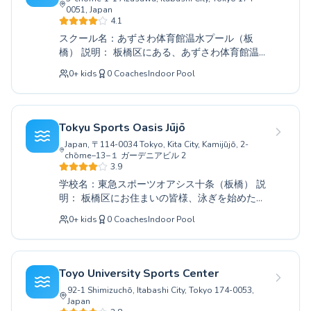
Australia
に指導いたしますので、泳ぎが苦手な方でも安
0051, Japan
Popular cities
心して取り組めます。お子様の習い事として、
4.1
また大人の方の健康維持や体力向上としても、
Paris
スクール名：あずさわ体育館温水プール（板
水泳は大変効果的です。都会の喧騒を忘れ、水
Marseille
橋） 説明： 板橋区にある、あずさわ体育館温水
辺での心地よいひとときをお過ごしください。
プールでは、お子様から大人の方まで、すべて
Lyon
親子での参加も大歓迎です。ぜひ一度、東京障
0
+
kids
0
Coaches
Indoor Pool
のスイマーがレベルアップできるような多様な
New York
害者スポーツセンターまでお気軽にお問い合わ
水泳教室をご用意しております。初めて水泳を
Los Angeles
せください。
習う初心者の方から、より速く、より美しく泳
London
ぎたい経験者の方まで、それぞれの目標に合わ
Tokyu Sports Oasis Jūjō
Berlin
せたきめ細やかな指導が受けられます。経験豊
Japan, 〒114-0034 Tokyo, Kita City, Kamijūjō, 2-
富なコーチ陣が、安全で楽しい環境の中で、正
Madrid
chōme−13−１ ガーデニアビル 2
確な泳法と水中での心地よさを丁寧に指導いた
Barcelona
3.9
します。基礎体力づくりはもちろん、健康増進
Roma
学校名：東急スポーツオアシス十条（板橋） 説
やリフレッシュにも最適です。ぜひ一度、あず
明： 板橋区にお住まいの皆様、泳ぎを始めた
Bruxelles
さわ体育館温水プールにお越しいただき、水泳
い、もっと上手になりたいとお考えなら、ぜひ
Montréal
の楽しさを体験してください。皆様のお越しを
0
+
kids
0
Coaches
Indoor Pool
東急スポーツオアシス十条にご来店ください。
心よりお待ちしております。
当スクールでは、全くの初心者から経験者、お
子様から大人の方まで、あらゆるレベルと年齢
のお客様に対応した多彩なコースをご用意して
Toyo University Sports Center
おります。経験豊富なコーチ陣が、一人ひとり
92-1 Shimizuchō, Itabashi City, Tokyo 174-0053,
のペースに合わせた丁寧な指導を心がけ、安全
Japan
で楽しい水泳体験を提供いたします。無理な