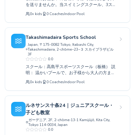
and improving times. Our experienced coaching
を送りませんか。当スイミングスクール、3スイ
staff is committed to providing detailed
ムでは、初めての方から上級者まで、お子様か
instruction tailored to each individual's pace,
0
+
kids
0
Coaches
Indoor Pool
ら大人の方まで、それぞれのレベルと目的に合
ensuring a safe and enjoyable swimming
わせたきめ細やかな指導を提供しております。
experience. Why not take this opportunity to
経験豊富なコーチ陣が、安全で快適なプール環
aim for health improvement or skill
境で、泳ぎの基礎はもちろん、より美しいフォ
Takashimadaira Sports School
enhancement? We look forward to seeing you
ームや速く泳ぐためのテクニックまで、丁寧に
in our warm pool.
Japan, 〒175-0082 Tokyo, Itabashi City,
サポートいたします。子供たちの成長を応援
Takashimadaira, 2-chōme−23−３ スカイプラザビル
し、大人の皆様にはリフレッシュの機会を提
3F
供。まずは無料体験レッスンで、3スイムの温か
0.0
い雰囲気と質の高いレッスンをぜひご体感くだ
スクール：高島平スポーツスクール（板橋） 説
さい。皆様のお越しを心よりお待ちしておりま
明： 温かいプールで、お子様から大人の方ま
す。
で、レベルに合わせた水泳指導を提供するスク
0
+
kids
0
Coaches
Indoor Pool
ールをお探しですか。板橋区にある高島平スポ
ーツスクールでは、初めての方でも安心して始
められる基礎クラスから、更なる上達を目指す
方への応用クラスまで、きめ細やかな指導を心
ルネサンス十条24｜ジュニアスクール・
がけております。経験豊富なインストラクター
子ども教室
が、一人ひとりのペースに合わせ、泳ぐ楽しさ
ガーデニア, 2F, 2-chōme-13-1 Kamijūjō, Kita City,
を感じていただけるよう丁寧にサポートいたし
Tokyo 114-0034, Japan
ます。皆様の健康増進や、水泳技術の向上に、
0.0
ぜひ当スクールをご利用ください。無料体験レ