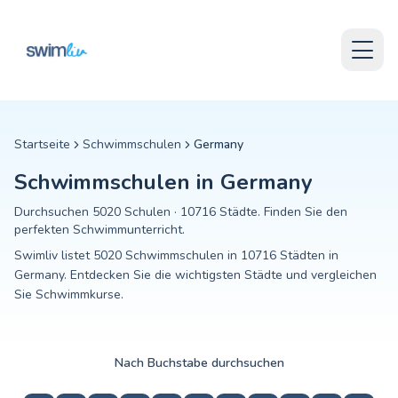
Skip to content
Schwimmkurse in Deutschland
Skip to content
Entdecken Sie Schwimmschulen, Trainer und Kursangebote in De
Swimliv hilft Eltern und Schwimmern, Schwimmschulen nach Stad
Schwimmschule finden
Preise
Über Swimliv
Schwimmschul-Software
Startseite
Schwimmschulen
Germany
Beliebte Länder
Schwimmschulen in
Germany
France
United States
Durchsuchen
5020
Schulen
·
10716
Städte
.
Finden Sie den
United Kingdom
perfekten Schwimmunterricht.
Deutschland
Swimliv listet 5020 Schwimmschulen in 10716 Städten in
España
Germany. Entdecken Sie die wichtigsten Städte und vergleichen
Italia
Sie Schwimmkurse.
Canada
Belgique
Suisse
Nach Buchstabe durchsuchen
Nederland
Portugal