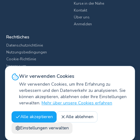
Kurse in der Nähe
Kontakt
Über uns
Anmelden
Rechtliches
Datenschutzrichtlinie
Nutzungsbedingungen
Cookie-Richtlinie
Impressum
Cookie-Einstellungen
Wir verwenden Cookies
Wir verwenden Cookies, um Ihre Erfahrung zu
verbessern und den Datenverkehr zu analysieren. Sie
können akzeptieren, ablehnen oder Ihre Einstellungen
Schwimmvereine nach Stadt entdecken
▼
verwalten.
Mehr über unsere Cookies erfahren
©
2026
Swimliv.
Alle Rechte vorbehalten.
Alle akzeptieren
Alle ablehnen
Swimliv ist eine Marke von Tholira — Website von
Studio Tholira
, 241
Einstellungen verwalten
chemin de Maya, 13160 Châteaurenard