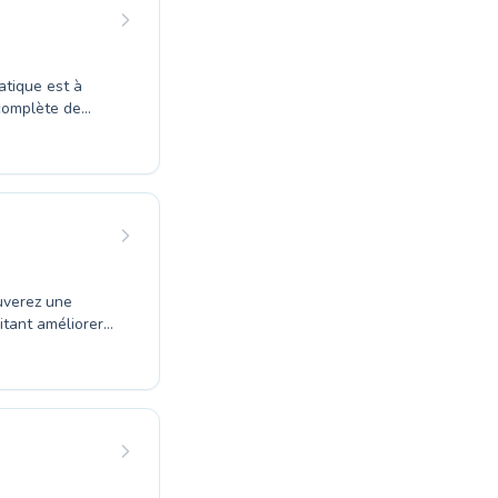
llons à ce que
s dès
 complète de
iez
nvient. Les
s qui allient
ulant, axé à la
ement de la
nelle en
itant améliorer
 les premiers
 offre quelque
éent un
t rapidement des
la natation
vrir les