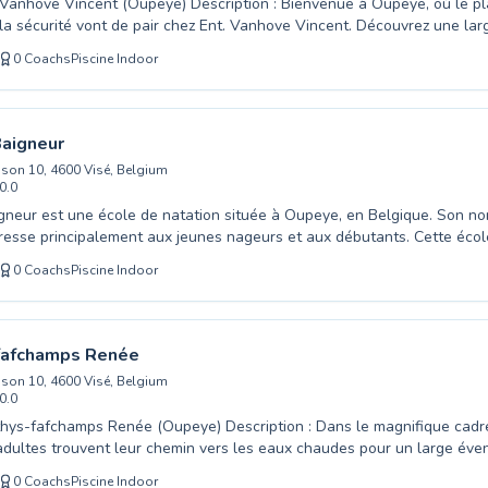
t (Oupeye) Description : Bienvenue à Oupeye, où le plaisir de la
 la sécurité vont de pair chez Ent. Vanhove Vincent. Découvrez une l
tation, parfaitement adaptés aussi bien aux tout-petits qui font leurs 
0
Coachs
Piscine Indoor
 aquatiques qu'aux adultes souhaitant améliorer leurs compétences 
un débutant absolu ou que vous maîtrisiez déjà la technique nécessair
s expérimentés et dévoués vous guideront avec patience et expertise 
e natation. Nous créons un environnement d'apprentissage stimulant et
Baigneur
piscine moderne, où chacun se sent à l'aise. Inscrivez-vous dès aujourd'
son 10, 4600 Visé, Belgium
ider à prendre confiance en l'eau.
0.0
igneur est une école de natation située à Oupeye, en Belgique. Son n
dresse principalement aux jeunes nageurs et aux débutants. Cette éco
ollectifs, des leçons privées, des séances de bébés nageurs et des 
0
Coachs
Piscine Indoor
ité aquatique. Pour plus d'informations, les familles peuvent consulter 
r Swimliv ou contacter directement l'école. N'hésitez pas à comparer L
ec d'autres écoles de natation à Oupeye sur Swimliv pour trouver le c
fafchamps Renée
son 10, 4600 Visé, Belgium
0.0
ps Renée (Oupeye) Description : Dans le magnifique cadre d'Oupeye,
adultes trouvent leur chemin vers les eaux chaudes pour un large éven
ue vous soyez un nageur débutant souhaitant apprendre les premiers 
0
Coachs
Piscine Indoor