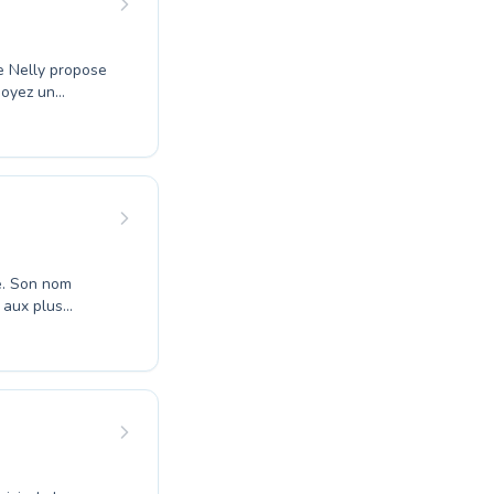
soyez un
nté désireux de
la piscine est
cadrée par des
re pour
hui et découvrez
e. Son nom
 aux plus
ollectifs, des
e. Pour plus
a fiche sur
vec d'autres
esoins.