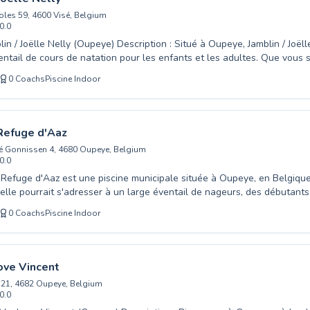
oles 59, 4600 Visé, Belgium
0.0
 (Oupeye) Description : Situé à Oupeye, Jamblin / Joëlle Nelly propose
entail de cours de natation pour les enfants et les adultes. Que vous 
ne gratuitement →
solu souhaitant explorer les premières nages ou un nageur expérime
0
Coachs
Piscine Indoor
er sa technique, vous trouverez ici le programme adapté. L'ambiance à 
sitive et axée sur une expérience d'apprentissage sûre et efficace, en
s patients et expérimentés. Chaque individu reçoit l'attention nécessai
 nager en toute confiance et avec plaisir. Inscrivez-vous dès aujourd'
Refuge d'Aaz
e l'eau de manière ludique et éducative.
é Gonnissen 4, 4680 Oupeye, Belgium
0.0
 Refuge d'Aaz est une piscine municipale située à Oupeye, en Belgiqu
elle pourrait s'adresser à un large éventail de nageurs, des débutants
s. Un établissement comme celui-ci propose généralement des cours c
0
Coachs
Piscine Indoor
ées, de la natation pour bébés et des programmes de sécurité aquatiqu
ons sur les programmes et les horaires, les familles peuvent consulter l
contacter directement la piscine. Comparez la Salle du Refuge d'Aaz a
atation à Oupeye sur Swimliv pour trouver le meilleur choix pour vos b
ove Vincent
 21, 4682 Oupeye, Belgium
0.0