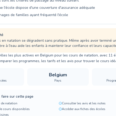
sont les critères de passage au niveau suivant
e l'école dispose d'une couverture d'assurance adéquate
nages de familles ayant fréquenté l'école
té
en natation se dégradent sans pratique. Même après avoir terminé u
ère à l'eau aide les enfants à maintenir leur confiance et leurs capacit
illes les plus actives en Belgium pour les cours de natation, avec 11 
mparer les programmes, les tarifs et les avis pour trouver le cours idéa
Belgium
ncées
Pays
Progr
faire sur cette page
 de natation
Consulter les avis et les notes
de cours disponibles
Accéder aux fiches des écoles
oisines