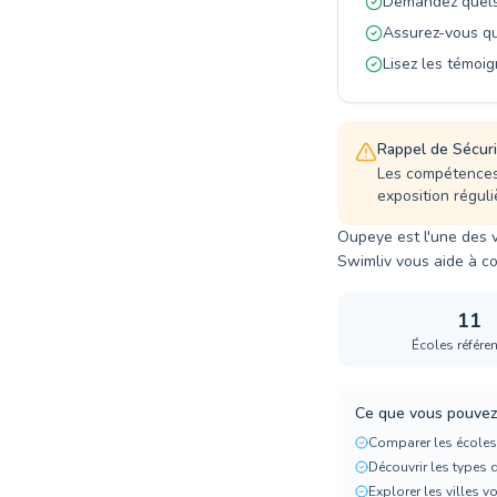
Demandez quels 
Assurez-vous qu
Lisez les témoig
Rappel de Sécuri
Les compétences 
exposition réguli
Oupeye est l'une des v
Swimliv vous aide à co
11
Écoles référe
Ce que vous pouvez 
Comparer les écoles
Découvrir les types 
Explorer les villes v