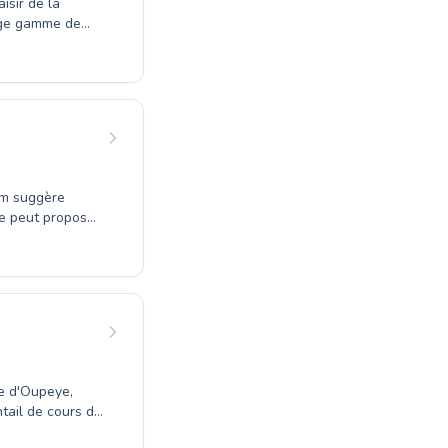
arge gamme de
premières
de nageurs. Que
e, nos
vers vos
 confortable
hui et laissez-
om suggère
le peut proposer
programmes axés
la fiche
e Petit
ours idéal.
tail de cours de
coups de bras,