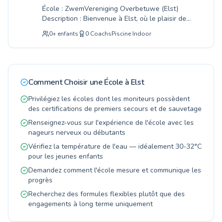
gevorderden uit met uitdagende oefeningen.
vous apporteront du plaisir toute votre vie.
École : ZwemVereniging Overbetuwe (Elst)
Wij geloven dat iedereen de vreugde van het
Description : Bienvenue à Elst, où le plaisir de
water moet kunnen ervaren. Kom langs in Elst
nager et la sécurité priment dans notre école
en ontdek de mogelijkheden bij onze bekende
0
+
enfants
0
Coachs
Piscine Indoor
de natation locale. Que vous cherchiez des
zwemschool. Meld u vandaag nog aan voor een
leçons de natation pour vos jeunes enfants
proefles en laat uw zwemdroom uitkomen!
souhaitant apprendre leurs premiers
mouvements, ou pour des adultes désireux
d'améliorer leurs compétences aquatiques,
Comment Choisir une École à
Elst
chez ZwemVereniging Overbetuwe, vous êtes
au bon endroit. Nous proposons un large
Privilégiez les écoles dont les moniteurs possèdent
éventail de cours, de la toute première
des certifications de premiers secours et de sauvetage
familiarisation avec l'eau pour les plus petits
Renseignez-vous sur l'expérience de l'école avec les
aux techniques plus avancées pour les vrais
nageurs nerveux ou débutants
passionnés d'eau. Nos instructeurs de natation
Vérifiez la température de l'eau — idéalement 30-32°C
expérimentés et certifiés créent un
pour les jeunes enfants
environnement d'apprentissage agréable et sûr
où chacun se sent rapidement à l'aise et
Demandez comment l'école mesure et communique les
progresse avec confiance. L'accent est toujours
progrès
mis sur une progression agréable dans l'eau
Recherchez des formules flexibles plutôt que des
chaude de notre piscine. Venez nous rendre
engagements à long terme uniquement
visite et découvrez les possibilités pour une vie
entière de compétences en natation.